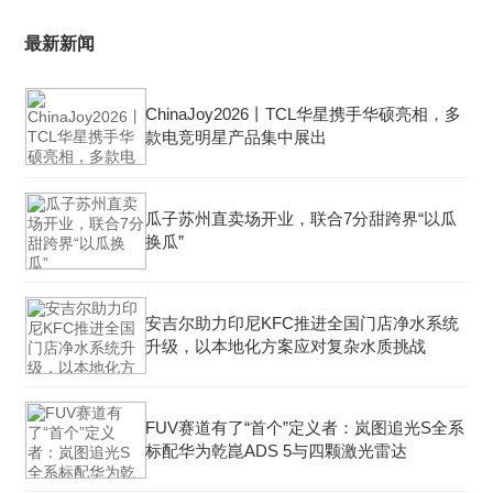
最新新闻
ChinaJoy2026丨TCL华星携手华硕亮相，多
款电竞明星产品集中展出
瓜子苏州直卖场开业，联合7分甜跨界“以瓜
换瓜”
安吉尔助力印尼KFC推进全国门店净水系统
升级，以本地化方案应对复杂水质挑战
FUV赛道有了“首个”定义者：岚图追光S全系
标配华为乾崑ADS 5与四颗激光雷达