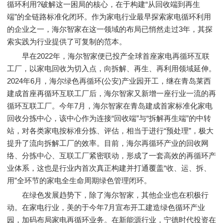
循环利用?破解这一困局的核心，在于构建“从回收端到再生
端”的全链路标准化闭环。作为家电行业最早探索家电循环利用
的企业之一，海尔智家在这一领域的布局已悄然走过3年，其探
索实践为行业提供了可复制的范本。
早在2022年，海尔智家便已投产全球首座家电再循环互联
工厂，以家电回收为切入点，向拆解、再生、再利用领域延伸。
2024年6月，海尔绿色再循环(公安)产业园开工，继在青岛莱西
建成首座再循环互联工厂后，海尔智家又新增一座行业一流的再
循环互联工厂。今年7月，海尔智家在青岛建成首家标准化家电
回收分拣中心，该中心作为连接“回收端”与“拆解再生端”的中转
站，对各类家电按标准分拣、评估，相当于进行“预处理”，极大
提升了流向拆解工厂的效率。目前，海尔再循环产业的回收网
络、分拣中心、互联工厂紧密联动，形成了一套高效的再循环产
业体系，这也是行业内首次真正构建并打通覆盖“收、运、拆、
用”全环节的家电全生命周期绿色管理闭环。
在绿色发展趋势下，除了海尔智家，其他企业也在积极行
动。在家电行业，美的于今年7月宣布开工建造绿色循环产业
园，加码布局家电再循环业务。在新能源行业，宁德时代投资在