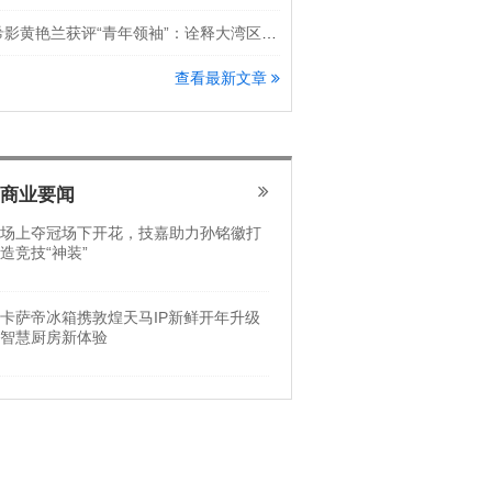
希影黄艳兰获评“青年领袖”：诠释大湾区科创新锐力量
查看最新文章
商业要闻
场上夺冠场下开花，技嘉助力孙铭徽打
造竞技“神装”
卡萨帝冰箱携敦煌天马IP新鲜开年升级
智慧厨房新体验