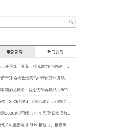
最新新闻
热门新闻
场上夺冠场下开花，技嘉助力孙铭徽打造竞技“神装”
卡萨帝冰箱携敦煌天马IP新鲜开年升级智慧厨房新体验
AI浪潮的见证者：昆仑万维再度站上800亿的3年之路
海尔丨2025营收利润持续攀升，2026共创生态海尔新未来
滴滴2026春运预测：打车呈现“四次高峰” 异地出行上涨45
极氪 8X 旗舰电混 SUV 极昼白、极夜黑官图发布