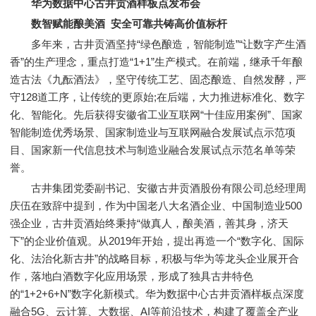
华为数据中心古井贡酒样板点发布会
数智赋能酿美酒 安全可靠共铸高价值标杆
多年来，古井贡酒坚持“绿色酿造，智能制造”“让数字产生酒
香”的生产理念，重点打造“1+1”生产模式。在前端，继承千年酿
造古法《九酝酒法》，坚守传统工艺、固态酿造、自然发酵，严
守128道工序，让传统的更原始;在后端，大力推进标准化、数字
化、智能化。先后获得安徽省工业互联网“十佳应用案例”、国家
智能制造优秀场景、国家制造业与互联网融合发展试点示范项
目、国家新一代信息技术与制造业融合发展试点示范名单等荣
誉。
古井集团党委副书记、安徽古井贡酒股份有限公司总经理周
庆伍在致辞中提到，作为中国老八大名酒企业、中国制造业500
强企业，古井贡酒始终秉持“做真人，酿美酒，善其身，济天
下”的企业价值观。从2019年开始，提出再造一个“数字化、国际
化、法治化新古井”的战略目标，积极与华为等龙头企业展开合
作，落地白酒数字化应用场景，形成了独具古井特色
的“1+2+6+N”数字化新模式。华为数据中心古井贡酒样板点深度
融合5G、云计算、大数据、AI等前沿技术，构建了覆盖全产业