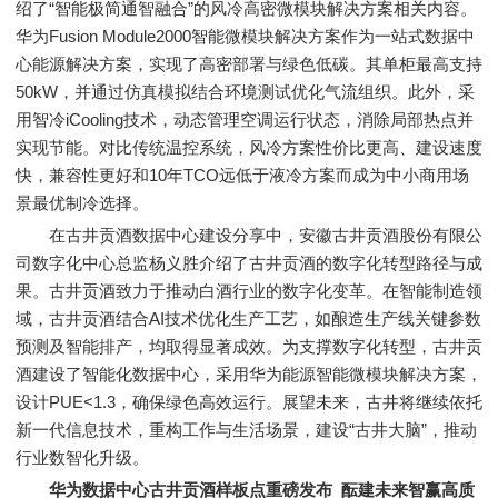
绍了“智能极简通智融合”的风冷高密微模块解决方案相关内容。
华为Fusion Module2000智能微模块解决方案作为一站式数据中
心能源解决方案，实现了高密部署与绿色低碳。其单柜最高支持
50kW，并通过仿真模拟结合环境测试优化气流组织。此外，采
用智冷iCooling技术，动态管理空调运行状态，消除局部热点并
实现节能。对比传统温控系统，风冷方案性价比更高、建设速度
快，兼容性更好和10年TCO远低于液冷方案而成为中小商用场
景最优制冷选择。
在古井贡酒数据中心建设分享中，安徽古井贡酒股份有限公
司数字化中心总监杨义胜介绍了古井贡酒的数字化转型路径与成
果。古井贡酒致力于推动白酒行业的数字化变革。在智能制造领
域，古井贡酒结合AI技术优化生产工艺，如酿造生产线关键参数
预测及智能排产，均取得显著成效。为支撑数字化转型，古井贡
酒建设了智能化数据中心，采用华为能源智能微模块解决方案，
设计PUE<1.3，确保绿色高效运行。展望未来，古井将继续依托
新一代信息技术，重构工作与生活场景，建设“古井大脑”，推动
行业数智化升级。
华为数据中心古井贡酒样板点重磅发布 酝建未来智赢高质