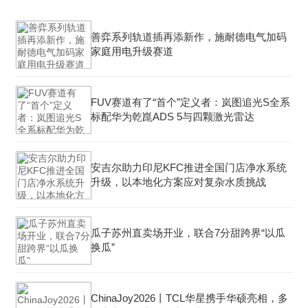
善弈系列轨道插再添新作，施耐德电气加码
家庭用电升级赛道
FUV赛道有了“首个”定义者：岚图追光S全系
标配华为乾崑ADS 5与四颗激光雷达
安吉尔助力印尼KFC推进全国门店净水系统
升级，以本地化方案应对复杂水质挑战
瓜子苏州直卖场开业，联合7分甜跨界“以瓜
换瓜”
ChinaJoy2026丨TCL华星携手华硕亮相，多