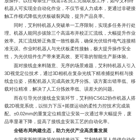
放操作。以往每条生产线需1名员工完成取放工序，如今艾利特
机器人可实现全自动化作业，不仅节省人力成本，更通过非硬接
触工作模式降低光伏板破裂风险，提升产品良率。
同时，艾利特机器人突破单一工序限制，实现多任务并行处
理。机器人能同步拔除三个高温布并校正汇流线，大幅提升作业
效率。其汇流线矫正角度一致性极高，确保光伏组件电气连接精
准无误。作业时机器人与光伏板柔性接触，极大提升操作安全
性，为光伏组件生产带来更高效、更可靠的智能生产新体验。
面对接线盒来料随意、无序的场景难题，艾利特机器人引入
3D视觉定位技术，通过3D相机在复杂光线下精准捕捉料框与接
线盒位姿，搭配机器人完成高效无序分拣。该方案出错率低、移
载对位精准，解决了人工分拣效率低、误差大的问题。
而在引导光伏接线盒安装环节，艾利特CS612协作机器人搭
载2D视觉系统，以恒力下压+摇摆运动的柔性力控技术完成装
配。±0.02mm的重复定位精度让安装一次通过率大幅提升，废
品率显著下降，提高了接线盒安装工艺的自动化率。
全链布局构建生态，助力光伏产业高质量发展
在国家新能源政策的持续推动下，艾利特机器人凭借自动化