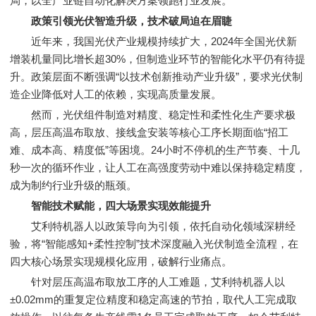
局，以全产业链自动化解决方案领跑行业发展。
政策引领光伏智造升级，技术破局迫在眉睫
近年来，我国光伏产业规模持续扩大，2024年全国光伏新
增装机量同比增长超30%，但制造业环节的智能化水平仍有待提
升。政策层面不断强调“以技术创新推动产业升级”，要求光伏制
造企业降低对人工的依赖，实现高质量发展。
然而，光伏组件制造对精度、稳定性和柔性化生产要求极
高，层压高温布取放、接线盒安装等核心工序长期面临“招工
难、成本高、精度低”等困境。24小时不停机的生产节奏、十几
秒一次的循环作业，让人工在高强度劳动中难以保持稳定精度，
成为制约行业升级的瓶颈。
智能技术赋能，四大场景实现效能
提
升
艾利特机器人以政策导向为引领，依托自动化领域深耕经
验，将“智能感知+柔性控制”技术深度融入光伏制造全流程，在
四大核心场景实现规模化应用，破解行业痛点。
针对层压高温布取放工序的人工难题，艾利特机器人以
±0.02mm的重复定位精度和稳定高速的节拍，取代人工完成取