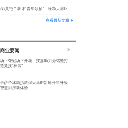
希影黄艳兰获评“青年领袖”：诠释大湾区科创新锐力量
查看最新文章
商业要闻
场上夺冠场下开花，技嘉助力孙铭徽打
造竞技“神装”
卡萨帝冰箱携敦煌天马IP新鲜开年升级
智慧厨房新体验