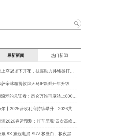
最新新闻
热门新闻
场上夺冠场下开花，技嘉助力孙铭徽打造竞技“神装”
卡萨帝冰箱携敦煌天马IP新鲜开年升级智慧厨房新体验
AI浪潮的见证者：昆仑万维再度站上800亿的3年之路
海尔丨2025营收利润持续攀升，2026共创生态海尔新未来
滴滴2026春运预测：打车呈现“四次高峰” 异地出行上涨45
极氪 8X 旗舰电混 SUV 极昼白、极夜黑官图发布