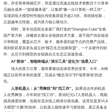
例，并非简单堆砌芯片，而是通过高速总线技术将数百个计算单
元融合成单一“超级服务器”，让集群“像一台计算机一样工作”，
实现训练大模型时性能比传统集群提升超2.5倍。系统级创新，
正超越单点性能，成为算力核心驱动力。
同时，算丰信息联合多家厂商打造的“Shanghai Cube”全栈
国产算力柜，沐曦首次展出全链路技术方案，基于国产供应链设
计和制造，覆盖从芯片、板卡、服务器到超节点的完整产品线，
再到阶跃星辰牵头成立的“模芯生态创新联盟”，一个从硬件到软
件、从芯片到模型的全链路自主生态正加速形成。
AI“附体”，智能终端从“演示工具”进化为“场景入口”
强大的算力引擎，最终要驱动实体世界的变革。今年，AI终
端正以前所未有的速度，完成从“概念演示”到“场景落地”的进
化。
人形机器人：从“秀舞技”到“找工作”。
如果说去年的机器
人在秀舞技，今年则在“找工作”。星动纪元L7人形机器人，既能
跳高难度街舞，也能在流水线上精准分拣包裹。这背后是其VLA
大模型“大脑”的加持，让机器人能快速学习新技能，真正具备走