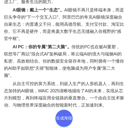
进工厂、服务生活的能力。
AI眼镜：戴上一个“生态”。
AI眼镜不再只是终端本身，而是
巨头争夺的“下一个交互入口”。阿里巴巴的夸克AI眼镜深度融合
自家生态：内置通义千问，能用高德导航、支付宝付款、淘宝比
价。它不再是硬件，而是将庞大数字生态无缝融入你视野的“感
官中枢”。
AI PC：你的专属“第二大脑”。
传统的PC也在被AI重塑，
联想等厂商以“混合式AI”架构破局，将云端AI的强大与端侧AI的
私密、高效相结合。你的数据安全留存本地，同时拥有一个懂你
的AI助手如联想“天禧”智能体，使电脑成为用户专属“第二大
脑”。
从自主可控的算力系统，到嵌入生产的人形机器人，再到生
态加持的AI眼镜，WAIC 2025清晰地描绘了AI的未来，实现从芯
片到模型，再到终端应用全链路的垂直整合。一个由自主技术驱
动、与物理世界深度融合的智能新时代，正加速到来。
生成海报