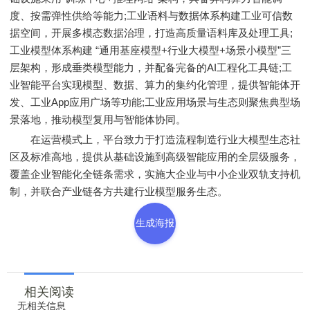
度、按需弹性供给等能力;工业语料与数据体系构建工业可信数
据空间，开展多模态数据治理，打造高质量语料库及处理工具;
工业模型体系构建 “通用基座模型+行业大模型+场景小模型”三
层架构，形成垂类模型能力，并配备完备的AI工程化工具链;工
业智能平台实现模型、数据、算力的集约化管理，提供智能体开
发、工业App应用广场等功能;工业应用场景与生态则聚焦典型场
景落地，推动模型复用与智能体协同。
在运营模式上，平台致力于打造流程制造行业大模型生态社
区及标准高地，提供从基础设施到高级智能应用的全层级服务，
覆盖企业智能化全链条需求，实施大企业与中小企业双轨支持机
制，并联合产业链各方共建行业模型服务生态。
生成海报
相关阅读
无相关信息