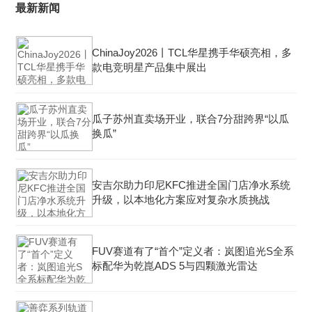
最新新闻
ChinaJoy2026丨TCL华星携手华硕亮相，多
款电竞明星产品集中展出
瓜子苏州直卖场开业，联合7分甜跨界“以瓜
换瓜”
安吉尔助力印尼KFC推进全国门店净水系统
升级，以本地化方案应对复杂水质挑战
FUV赛道有了“首个”定义者：岚图追光S全系
标配华为乾崑ADS 5与四颗激光雷达