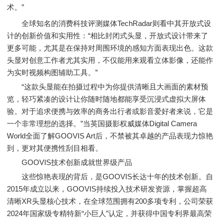
术。”
全球知名的消费科技评测媒体TechRadar则看中其开放式设
计的创新价值和实用性：“相比封闭式头显，开放式设计带来了
更多可能，尤其是在保持对周围环境的感知方面表现出色。这款
头显对创意工作者尤其实用，不仅能用来观看立体影像，还能作
为实时视频构图辅助工具。”
“这款头显能在拍摄过程中为你提供清晰且大画面的素材预
览，轻巧紧凑的设计让你随时随地都能享受沉浸式虚拟大屏体
验。对于追求便携与效率的商务出行者或影音爱好者来说，它是
一个非常理想的选择。”当英国摄影权威媒体Digital Camera
World全面了解GOOVIS Art后，不禁被其卓越的产品表现力惊艳
到，更对其便携性刮目相看。
GOOVIS技术创新成就世界级产品
这些惊艳表现的背后，是GOOVIS长达十年的技术创新。自
2015年成立以来，GOOVIS持续投入技术研发资源，掌握超高
清晰XR头显核心技术，在全球范围拥有200多项专利，公司荣获
2024年国家级专精特新“小巨人”认定，并获得中国专利界最高荣