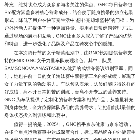
补充、维持状态成为众多参与者关注的焦点。GNC每日营养包
Pro配方涵盖多种核心营养成分，结合便于随身携带的独立包装
形式，降低了用户在快节奏生活中“想补充却难坚持”的门槛，为
户外运动人群提供了一种更加轻量、实用的日常健康管理方式。
通过现场的展示和互动，GNC让更多人深入了解了产品的优势
和特点，进一步强化了品牌及产品在骑友心中的感知。
在本次骑行节的女子精英组别中，由GNC长期提供营养支
持的FNIX-GNC女子力量车队表现出色。其中，队员
SAMSONOVA ANASTASIIA以优异的成绩夺得该组别亚军，同
时，她也在前一日的女子淘汰赛中获得第三名的好成绩，展现了
女子力量车队的强劲实力。车队领队表示，队员们能取得这样的
好成绩，离不开日常刻苦的训练，更离不开专业的营养支持。
GNC 为车队提供了定制化的营养方案和相关产品，从能量补充
到身体恢复，全方位保障队员们的营养需求，让她们能以最佳的
身体状态投入到训练和比赛中。
值得一提的是，2025年，GNC携手京东健康与京东运动，
在多个重点运动赛事中达成深度合作，标志着品牌在户外健康生
活场景的持续拓展。京东健康凭借全渠道、全时效的履约能力，