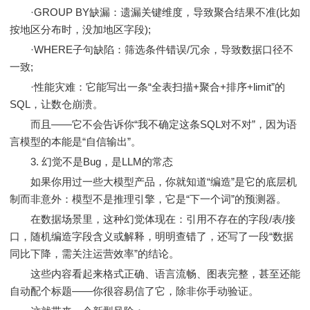
·GROUP BY缺漏：遗漏关键维度，导致聚合结果不准(比如
按地区分布时，没加地区字段);
·WHERE子句缺陷：筛选条件错误/冗余，导致数据口径不
一致;
·性能灾难：它能写出一条“全表扫描+聚合+排序+limit”的
SQL，让数仓崩溃。
而且——它不会告诉你“我不确定这条SQL对不对”，因为语
言模型的本能是“自信输出”。
3. 幻觉不是Bug，是LLM的常态
如果你用过一些大模型产品，你就知道“编造”是它的底层机
制而非意外：模型不是推理引擎，它是“下一个词”的预测器。
在数据场景里，这种幻觉体现在：引用不存在的字段/表/接
口，随机编造字段含义或解释，明明查错了，还写了一段“数据
同比下降，需关注运营效率”的结论。
这些内容看起来格式正确、语言流畅、图表完整，甚至还能
自动配个标题——你很容易信了它，除非你手动验证。