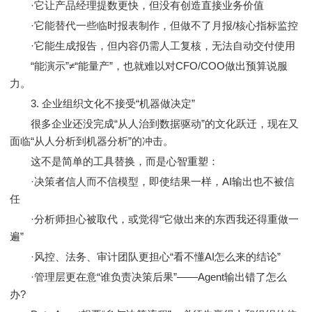
·它让产品经理提数更快，但没有创造直接业务价值
·它能替代一些临时报表制作，但做不了月报/核心指标监控
·它能生成报告，但内容仍需人工复核，无法自动交付使用
“能演示”≠“能量产”，也就难以对CFO/COO做出预算说服
力。
3. 企业组织文化不接受“机器做决定”
很多企业还没完成“从人治到数据驱动”的文化跃迁，现在又
面临“从人分析到机器分析”的冲击。
这不是简单的工具替换，而是心智重塑：
·决策者信人而不信模型，即使结果一样，AI输出也不被信
任
·分析师担心被取代，或觉得“它做出来的东西我还得重做一
遍”
·风控、法务、审计团队更担心“看不懂AI怎么来的结论”
·管理层更在意“谁负责决策后果”——Agent输出错了怎么
办?