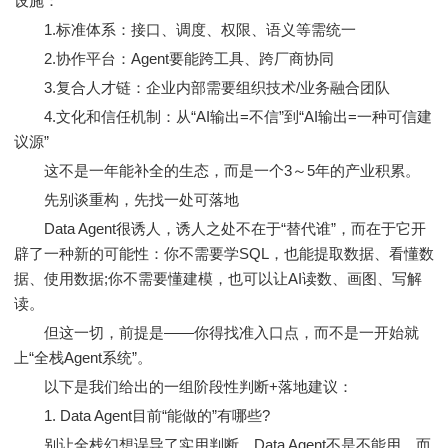
设施：
1.标准体系：接口、调度、权限、语义等需统一
2.协作平台：Agent要能跨工具、跨厂商协同
3.复合人才链：企业内部需要组织技术/业务融合团队
4.文化和信任机制：从“AI输出=不信”到“AI输出=一种可信建
议源”
这不是一年能补全的生态，而是一个3～5年的产业积累。
先别谈重构，先找一处可落地
Data Agent很诱人，诱人之处不在于“替代谁”，而在于它开
辟了一种新的可能性：你不需要学SQL，也能提取数据、看懂数
据、使用数据;你不需要懂建模，也可以让AI读数、画图、写解
读。
但这一切，前提是——你得找准入口点，而不是一开始就
上“全栈Agent系统”。
以下是我们给出的一组阶段性判断+落地建议：
1. Data Agent目前“能做的”有哪些?
别让全栈幻想误导了实用判断。Data Agent不是不能用，而