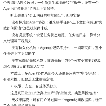
个去调用API拉数据，一个负责生成图表/文字报告，还有一个
Agent做“多轮追问”的上下文保持。
听上去像个“分工明确的智能团队”，但现实是：
·没有标准的Agent协议：谁来接手任务?上下文如何传递?失
败如何回滚?这些机制尚未统一
·没有调度系统：缺乏任务状态追踪、任务链日志、异常分
支处理等工程能力
·没有持久化机制：Agent的记忆不持久，一刷新页面，整个
任务链上下文就断了
·没有智能优先级机制：谁该先执行?哪个分支更重要?资源
怎么调配?目前都靠人定义
本质上，多Agent协作系统今天还像是用脚本“串”起来的，
有演示性，但缺乏工业级稳定性。
7. 权限、安全、合规体系缺失
这是真正让企业“放弃上生产”的*拦路虎。典型风险包括：
·无权限隔离：所有用户通过同一个Agent访问数据库，绕开
了企业数据权限系统