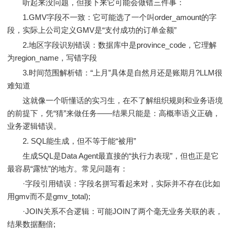
听起来没问题，但接下来它可能会做错三件事：
1.GMV字段不一致：它可能选了一个叫order_amount的字
段，实际上公司定义GMV是“支付成功的订单金额”
2.地区字段识别错误：数据库中是province_code，它理解
为region_name，写错字段
3.时间范围解析错：“上月”具体是自然月还是账期月?LLM很
难知道
这就像一个听懂话的实习生，在不了解组织规则和业务语境
的前提下，凭“猜”来做任务——结果只能是：高概率语义正确，
业务逻辑错误。
2. SQL能生成，但不等于能“被用”
生成SQL是Data Agent最直接的“执行力表现”，但也正是它
最容易“露怯”的地方。常见问题有：
·字段引用错误：字段名拼写看起来对，实际并不存在(比如
用gmv而不是gmv_total);
·JOIN关系不合逻辑：可能JOIN了两个毫无业务关联的表，
结果数据翻倍;