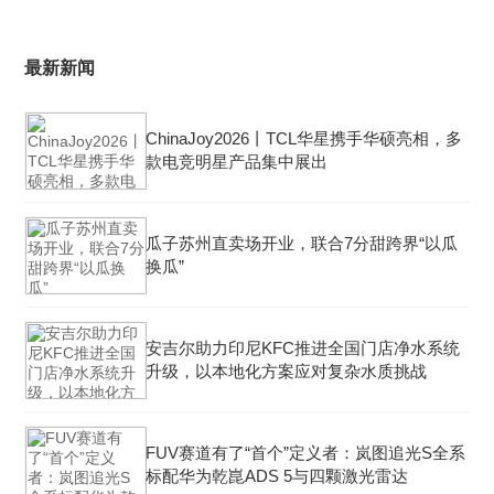
最新新闻
ChinaJoy2026丨TCL华星携手华硕亮相，多
款电竞明星产品集中展出
瓜子苏州直卖场开业，联合7分甜跨界“以瓜
换瓜”
安吉尔助力印尼KFC推进全国门店净水系统
升级，以本地化方案应对复杂水质挑战
FUV赛道有了“首个”定义者：岚图追光S全系
标配华为乾崑ADS 5与四颗激光雷达