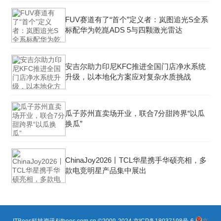
FUV赛道有了“首个”定义者：岚图追光S全系
标配华为乾崑ADS 5与四颗激光雷达
安吉尔助力印尼KFC推进全国门店净水系统
升级，以本地化方案应对复杂水质挑战
瓜子苏州直卖场开业，联合7分甜跨界“以瓜
换瓜”
ChinaJoy2026丨TCL华星携手华硕亮相，多
款电竞明星产品集中展出