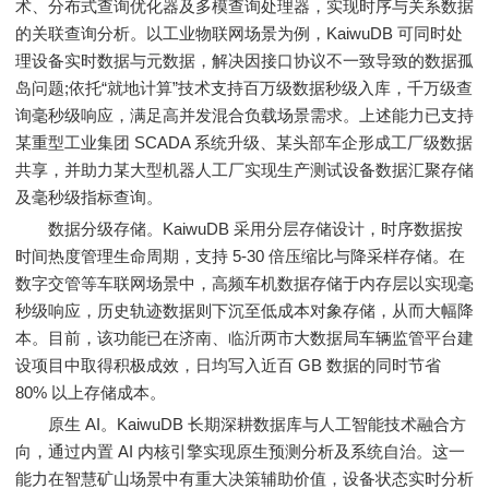
术、分布式查询优化器及多模查询处理器，实现时序与关系数据
的关联查询分析。以工业物联网场景为例，KaiwuDB 可同时处
理设备实时数据与元数据，解决因接口协议不一致导致的数据孤
岛问题;依托“就地计算”技术支持百万级数据秒级入库，千万级查
询毫秒级响应，满足高并发混合负载场景需求。上述能力已支持
某重型工业集团 SCADA 系统升级、某头部车企形成工厂级数据
共享，并助力某大型机器人工厂实现生产测试设备数据汇聚存储
及毫秒级指标查询。
数据分级存储。KaiwuDB 采用分层存储设计，时序数据按
时间热度管理生命周期，支持 5-30 倍压缩比与降采样存储。在
数字交管等车联网场景中，高频车机数据存储于内存层以实现毫
秒级响应，历史轨迹数据则下沉至低成本对象存储，从而大幅降
本。目前，该功能已在济南、临沂两市大数据局车辆监管平台建
设项目中取得积极成效，日均写入近百 GB 数据的同时节省
80% 以上存储成本。
原生 AI。KaiwuDB 长期深耕数据库与人工智能技术融合方
向，通过内置 AI 内核引擎实现原生预测分析及系统自治。这一
能力在智慧矿山场景中有重大决策辅助价值，设备状态实时分析