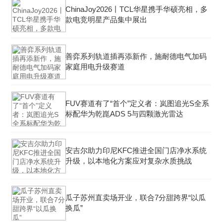
ChinaJoy2026丨TCL华星携手华硕亮相，多
款电竞明星产品集中展出
善弈系列轨道插再添新作，施耐德电气加码
家庭用电升级赛道
FUV赛道有了“首个”定义者：岚图追光S全系
标配华为乾崑ADS 5与四颗激光雷达
安吉尔助力印尼KFC推进全国门店净水系统
升级，以本地化方案应对复杂水质挑战
瓜子苏州直卖场开业，联合7分甜跨界“以瓜
换瓜”