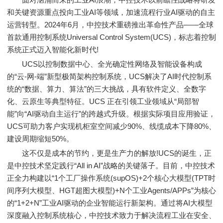
和关键资源重点投向工业AI等领域，加速流程行业AI驱动的自主
运营转型。2024年6月，中控技术重磅推出革命性产品——全球
首款通用控制系统Universal Control System(UCS)，标志着控制
系统正式迈入智能化新时代!
UCS以控制数据中心、全光确定性网络及智能设备构成
的“云-网-端”新型极简架构控制系统，UCS解决了AI时代控制系
统的“数据、算力、算法”的三大挑战，具有软件定义、全数字
化、云原生等典型特征。UCS 正在引领工业领域从“局部智
能”向“AI驱动自主运行”的跨越式升级。根据实际项目应用验证，
UCS可助力客户实现机柜室空间减少90%、线缆成本下降80%、
建设周期缩短50%。
这不仅是成本的节约，更是生产力的解放!UCS的诞生，正
是中控技术坚定践行“All in AI”战略的关键落子。目前，中控技术
正全力构建以“1个工厂操作系统(supOS)+2个核心大模型(TPT时
间序列大模型、HGT超图大模型)+N个工业Agents/APPs”为核心
的“1+2+N”工业AI驱动的企业智能运行新架构。通过将AI大模型
深度融入控制系统核心，中控技术致力于解决流程工业在安全、