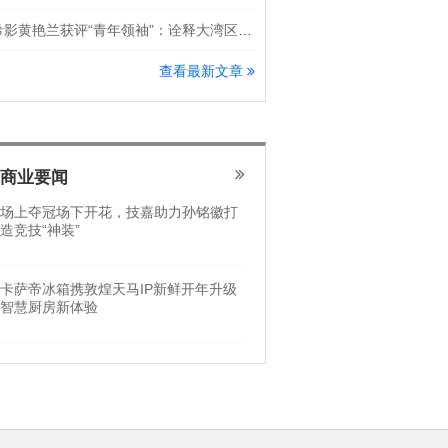
希影黄艳兰获评“青年领袖”：诠释大湾区科创新锐力量
查看最新文章
商业要闻
场上夺冠场下开花，技嘉助力孙铭徽打
造竞技“神装”
卡萨帝冰箱携敦煌天马IP新鲜开年升级
智慧厨房新体验