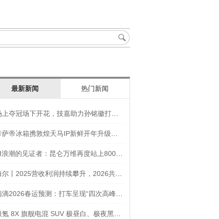
最新新闻
热门新闻
场上夺冠场下开花，技嘉助力孙铭徽打造竞技“神装”
卡萨帝冰箱携敦煌天马IP新鲜开年升级智慧厨房新体验
AI浪潮的见证者：昆仑万维再度站上800亿的3年之路
海尔丨2025营收利润持续攀升，2026共创生态海尔新未来
滴滴2026春运预测：打车呈现“四次高峰” 异地出行上涨45
极氪 8X 旗舰电混 SUV 极昼白、极夜黑官图发布