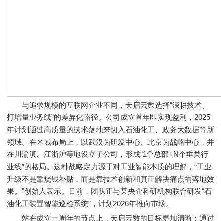
与追求规模的互联网企业不同，天启云数选择“深耕技术、
打增量业务线”的差异化路径。公司成立首年即实现盈利，2025
年计划通过高质量的技术落地来切入石油化工、政务大数据等新
领域。在区域布局上，以武汉为研发中心、北京为战略中心，并
在川渝滇、江浙沪等地设立子公司，形成“1个总部+N个垂类行
业线”的格局。这种战略定力源于对工业智能本质的理解，“工业
升级不是靠烧钱补贴，而是靠技术创新和真正解决痛点的落地效
果。”创始人表示。目前，团队正与某央企科研机构联合研发“石
油化工装置智能巡检系统”，计划2026年推向市场。
站在成立一周年的节点上，天启云数的目标更加清晰：通过