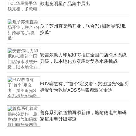
款电竞明星产品集中展出
瓜子苏州直卖场开业，联合7分甜跨界“以瓜
换瓜”
安吉尔助力印尼KFC推进全国门店净水系统
升级，以本地化方案应对复杂水质挑战
FUV赛道有了“首个”定义者：岚图追光S全系
标配华为乾崑ADS 5与四颗激光雷达
善弈系列轨道插再添新作，施耐德电气加码
家庭用电升级赛道