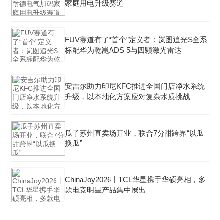
家庭用电升级赛道
FUV赛道有了“首个”定义者：岚图追光S全系
标配华为乾崑ADS 5与四颗激光雷达
安吉尔助力印尼KFC推进全国门店净水系统
升级，以本地化方案应对复杂水质挑战
瓜子苏州直卖场开业，联合7分甜跨界“以瓜
换瓜”
ChinaJoy2026丨TCL华星携手华硕亮相，多
款电竞明星产品集中展出