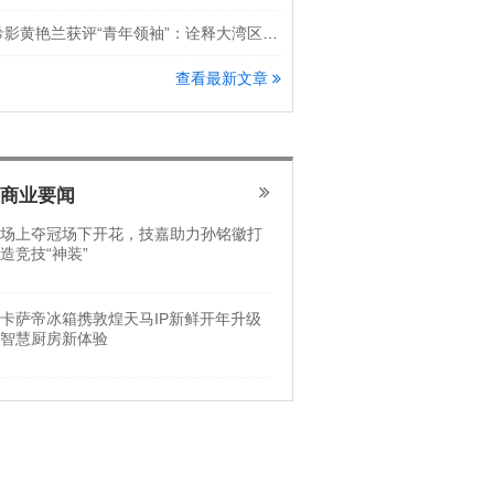
希影黄艳兰获评“青年领袖”：诠释大湾区科创新锐力量
查看最新文章
商业要闻
场上夺冠场下开花，技嘉助力孙铭徽打
造竞技“神装”
卡萨帝冰箱携敦煌天马IP新鲜开年升级
智慧厨房新体验