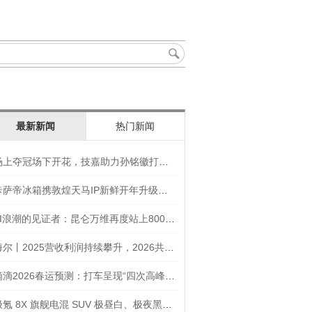
最新新闻
热门新闻
场上夺冠场下开花，技嘉助力孙铭徽打造竞技“神装”
卡萨帝冰箱携敦煌天马IP新鲜开年升级智慧厨房新体验
AI浪潮的见证者：昆仑万维再度站上800亿的3年之路
海尔丨2025营收利润持续攀升，2026共创生态海尔新未来
滴滴2026春运预测：打车呈现“四次高峰” 异地出行上涨45
极氪 8X 旗舰电混 SUV 极昼白、极夜黑官图发布