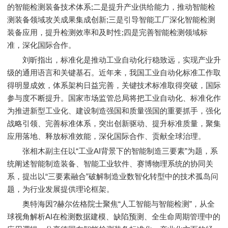
的智能检测装备技术体系;二是提升产业供给能力，推动智能检
测装备领域攻关成果集成创新;三是引导智能工厂深化智能检测
装备应用，提升检测效率和及时性;四是完善智能检测领域标
准，深化国际合作。
刘昕指出，标准化是推动工业自动化行稳致远，实现产业升
级的通用语言和关键基石。近年来，我国工业自动化标准工作取
得明显成效，体系架构日益完善，关键技术标准取得突破，国际
参与度不断提升。国家市场监管总局将把工业自动化、标准化作
为推进新型工业化、建设制造强国和质量强国的重要抓手，强化
战略引领、完善标准体系，突出创新驱动、提升标准质量，聚集
应用落地、释放标准效能，深化国际合作、贡献全球治理。
张相木副主任以“工业AI背景下的智能制造三要素”为题，系
统阐述智能制造装备、智能工业软件、赛博物理系统的协同关
系，提出以“三要素融合”破解制造业数智化转型中的技术孤岛问
题，为行业发展提供理论框架。
奥特海因?赫尔佐格院士聚焦“人工智能与智能检测”，从全
球视角解析AI在检测数据建模、缺陷预测、全生命周期管理中的