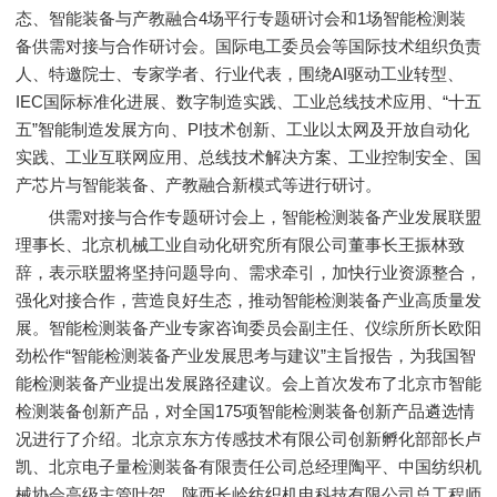
态、智能装备与产教融合4场平行专题研讨会和1场智能检测装
备供需对接与合作研讨会。国际电工委员会等国际技术组织负责
人、特邀院士、专家学者、行业代表，围绕AI驱动工业转型、
IEC国际标准化进展、数字制造实践、工业总线技术应用、“十五
五”智能制造发展方向、PI技术创新、工业以太网及开放自动化
实践、工业互联网应用、总线技术解决方案、工业控制安全、国
产芯片与智能装备、产教融合新模式等进行研讨。
供需对接与合作专题研讨会上，智能检测装备产业发展联盟
理事长、北京机械工业自动化研究所有限公司董事长王振林致
辞，表示联盟将坚持问题导向、需求牵引，加快行业资源整合，
强化对接合作，营造良好生态，推动智能检测装备产业高质量发
展。智能检测装备产业专家咨询委员会副主任、仪综所所长欧阳
劲松作“智能检测装备产业发展思考与建议”主旨报告，为我国智
能检测装备产业提出发展路径建议。会上首次发布了北京市智能
检测装备创新产品，对全国175项智能检测装备创新产品遴选情
况进行了介绍。北京京东方传感技术有限公司创新孵化部部长卢
凯、北京电子量检测装备有限责任公司总经理陶平、中国纺织机
械协会高级主管叶贺、陕西长岭纺织机电科技有限公司总工程师