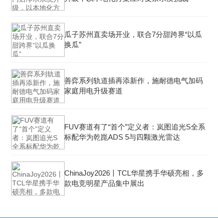
瓜子苏州直卖场开业，联合7分甜跨界“以瓜
换瓜”
善弈系列轨道插再添新作，施耐德电气加码
家庭用电升级赛道
FUV赛道有了“首个”定义者：岚图追光S全系
标配华为乾崑ADS 5与四颗激光雷达
ChinaJoy2026丨TCL华星携手华硕亮相，多
款电竞明星产品集中展出