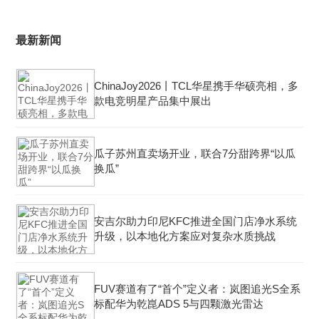
最新新闻
ChinaJoy2026丨TCL华星携手华硕亮相，多
款电竞明星产品集中展出
瓜子苏州直卖场开业，联合7分甜跨界“以瓜
换瓜”
安吉尔助力印尼KFC推进全国门店净水系统
升级，以本地化方案应对复杂水质挑战
FUV赛道有了“首个”定义者：岚图追光S全系
标配华为乾崑ADS 5与四颗激光雷达