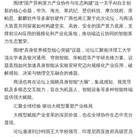
围绕“国产异构算力产业协作与生态构建”这一关乎AI自主创
新的核心命题，华为、海光、寒武纪、壁仞科技、摩尔线程、库
帕思、麒麟软件等多家软硬件厂商也将汇聚于此次论坛，与商汤
大装置共同探索如何构建坚实、高效、安全的国产算力底座，支
撑前沿AI应用的规模化和产业化落地，推动端边云协同的智能算
力生态繁荣。
围绕“具身世界模型核心突破”议题，论坛汇聚南洋理工大学
顶尖学者及银河通用、穹彻智能、库帕思等产学研先锋力量。议
题直指如何加速具身智能从实验室研究迈向规模化产业应用，破
解感知、决策与物理交互融合的难题。
商汤也将在论坛上揭晓具身智能“大脑”，集成感知、视觉导
航及多模态交互能力，旨在为机器人、智能设备等多种智能终端
提供强大赋能。
汇聚全球经验 驱动大模型重塑产业格局
大模型赋能产业变革的深层价值，也在全球协作生态中充分
显现。
论坛邀请到沙特国王大学校领导、印度尼西亚政府高级官员