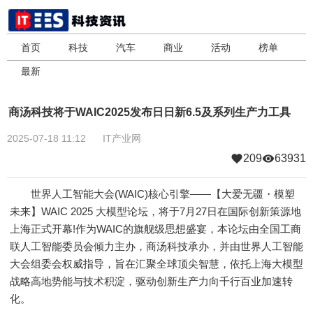
首页
科技
汽车
商业
活动
榜单
最新
商汤科技将于WAIC2025发布日日新6.5及系列生产力工具
2025-07-18 11:12
IT产业网
209
63931
世界人工智能大会(WAIC)核心引擎——【大爱无疆・模塑
未来】WAIC 2025 大模型论坛，将于7月27日在国际创新策源地
上海正式开幕!作为WAIC的旗舰级思想盛宴，本论坛由全国工商
联人工智能委员会倾力主办，商汤科技承办，并由世界人工智能
大会组委会权威指导，旨在汇聚全球顶尖智慧，依托上海大模型
战略高地势能与技术积淀，驱动创新生产力向千行百业加速转
化。