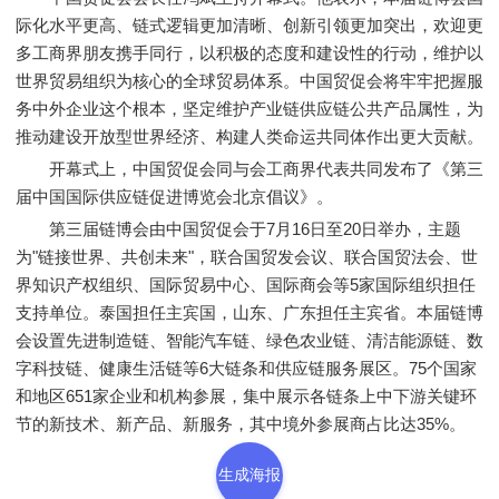
际化水平更高、链式逻辑更加清晰、创新引领更加突出，欢迎更
多工商界朋友携手同行，以积极的态度和建设性的行动，维护以
世界贸易组织为核心的全球贸易体系。中国贸促会将牢牢把握服
务中外企业这个根本，坚定维护产业链供应链公共产品属性，为
推动建设开放型世界经济、构建人类命运共同体作出更大贡献。
开幕式上，中国贸促会同与会工商界代表共同发布了《第三
届中国国际供应链促进博览会北京倡议》。
第三届链博会由中国贸促会于7月16日至20日举办，主题
为"链接世界、共创未来"，联合国贸发会议、联合国贸法会、世
界知识产权组织、国际贸易中心、国际商会等5家国际组织担任
支持单位。泰国担任主宾国，山东、广东担任主宾省。本届链博
会设置先进制造链、智能汽车链、绿色农业链、清洁能源链、数
字科技链、健康生活链等6大链条和供应链服务展区。75个国家
和地区651家企业和机构参展，集中展示各链条上中下游关键环
节的新技术、新产品、新服务，其中境外参展商占比达35%。
生成海报