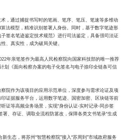
术，通过捕捉书写时的笔画、笔序、笔压、笔速等多维动
I算法模型，精准识别签署人身份。同时，基于数字笔迹形
电子签名笔迹鉴定技术规范》进行司法鉴定，具备强司法证
法性、真实性，成为破局关键。
22年亲笔签作为最高人民检察院向国家科技部的唯一推荐
发计划《面向检察办案的电子化签名与电子捺印全链条可信
察院作为该项目的应用示范单位，深度参与需求论证及项
捺印证据服务平台，运用数字笔迹、国密加密、区块链等前
听证等高频业务场景，实现“身份认证-实时记录-同步签
签署、存证、调取全流程防篡改，保障各类文书笔录“生成
新生态，将苏州“智慧检察院”接入“苏周到”市域政府服务