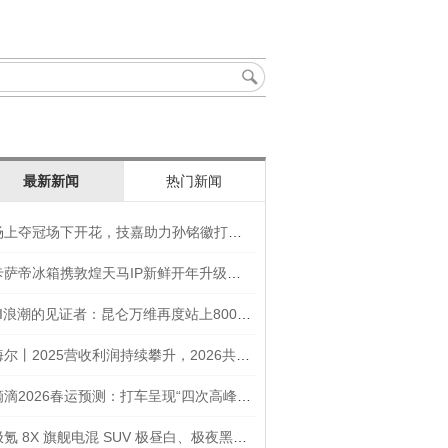
最新新闻
热门新闻
场上夺冠场下开花，技嘉助力孙铭徽打造竞技“神装”
卡萨帝冰箱携敦煌天马IP新鲜开年升级智慧厨房新体验
AI浪潮的见证者：昆仑万维再度站上800亿的3年之路
海尔丨2025营收利润持续攀升，2026共创生态海尔新未来
滴滴2026春运预测：打车呈现“四次高峰” 异地出行上涨45
极氪 8X 旗舰电混 SUV 极昼白、极夜黑官图发布