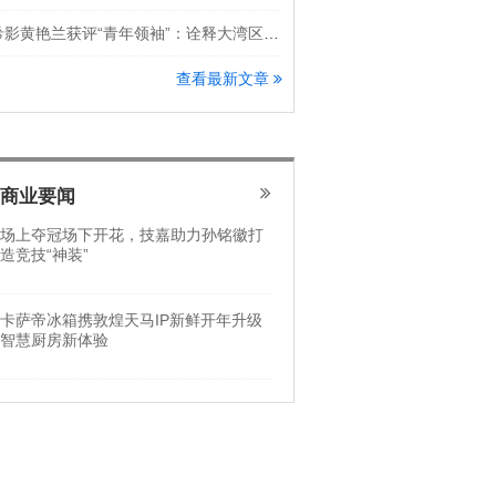
希影黄艳兰获评“青年领袖”：诠释大湾区科创新锐力量
查看最新文章
商业要闻
场上夺冠场下开花，技嘉助力孙铭徽打
造竞技“神装”
卡萨帝冰箱携敦煌天马IP新鲜开年升级
智慧厨房新体验