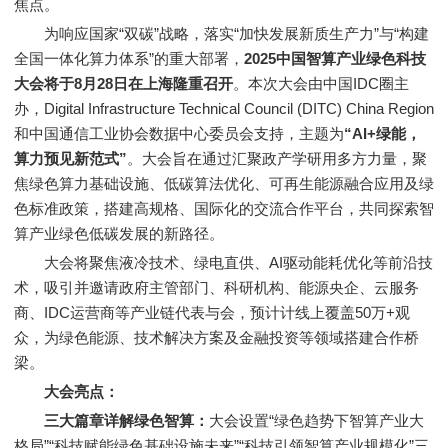
焦点。
为响应国家“双碳”战略，落实“加快发展新质生产力”与“构建
全国一体化算力体系”的重大部署，
2025中国智算产业绿色科技
大会将于8月28日在上海隆重召开
。本次大会由中国IDC圈主
办，Digital Infrastructure Technical Council (DITC) China Region
和中国通信工业协会数据中心委员会支持，主题为
“
AI+绿能，
算力预见新范式
”
。大会旨在通过汇聚政产学研用多方力量，聚
焦绿色算力基础设施、低碳算法优化、可再生能源融合应用及绿
色标准政策，搭建高规格、国际化的交流合作平台，共同探索智
算产业绿色低碳发展的新路径。
大会将聚焦液冷技术、绿电直供、AI驱动能耗优化等前沿技
术，吸引并邀请政府主管部门、科研机构、能源央企、云服务
商、IDC运营商等产业链代表与会，预计计线上覆盖50万+观
众，为绿色能源、技术解决方案及金融投资等领域搭建合作桥
梁。
大会亮点：
三大篇章详解绿色智算
：
大会设置“绿色趋势下智算产业大
格局”“科技赋能绿色基础设施未来”“科技引领智算产业规模化”三