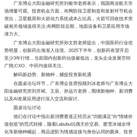
广东博众大阳金融研究所刘银华老师表示，我国商业航天市
场增量可观。投资机会方面，布网阶段卫星制造和发射环节机会
突出，卫星载荷和火箭动力系统成本占比高，火箭可回收技术突
破相关领域值得关注;布网阶段后期，地面设备和卫星应用市场
潜力大。
广东博众大阳金融研究所孙文胜老师提出，中国医药行业优
势明显，创新药出海渐入佳境。2025下半年，创新药有望开启
至少3年行情，当前国内创新药估值被低估，龙头企业发展空间
广阔;CXO、中药均值得关注。
解码新趋势、新物种，捕捉投资新机遇
在圆桌论坛环节，广东博众首席投顾刘冰老师与广东博众大
阳金融研究所刘开斌、王辰、孙远方老师，围绕新物种、新消费
以及AI发展应用进行深入交流和探讨。
圆桌论坛讨论
他们在讨论中指出新消费赛道正经历从“功能满足”向“情绪价
值创造”的范式转移，随着Labubu玩偶天价交易、蜜雪冰城全球
化等新物种崛起，商品进阶为情感连接与身份认同的载体。投资