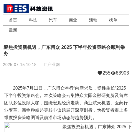
首页
科技
汽车
商业
活动
榜单
最新
聚焦投资新机遇，广东博众 2025 下半年投资策略会顺利举
办
2025-07-15 10:18
IT产业网
255
63903
2025年7月11日，广东博众举行“向新求质，韧性生长”2025
下半年投资策略会。本次策略会云集博众大阳金融研究所及首席
团队多位投顾大咖，围绕宏观经济走势、商业航天机遇、医药行
业变革、新物种崛起等核心议题展开深度剖析，为投资者奉上多
维度投资策略图谱及前沿市场动态与趋势预判。