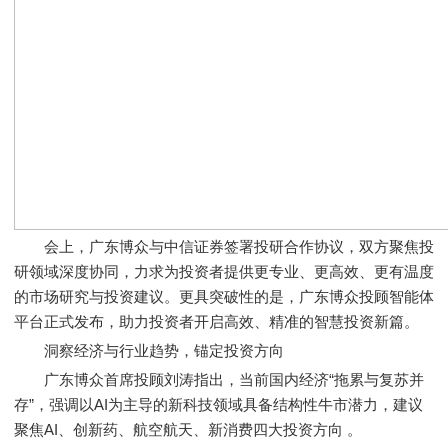
会上，广东博众与中信证券签署投研合作协议，双方聚焦投
研领域深度协同，力求为投资者提供更专业、更高效、更有温度
的市场研究与投资建议。更具突破性的是，广东博众投顾智能体
平台正式发布，助力投资者开启高效、精准的智慧投资新篇。
洞察经济与行业趋势，锚定投资方向
广东博众首席投顾刘涛指出，当前国内经济“拖累与复苏并
存”，强调以AI为主导的新科技领域具备结构性牛市潜力，建议
聚焦AI、创新药、航空航天、新消费四大投资方向 。