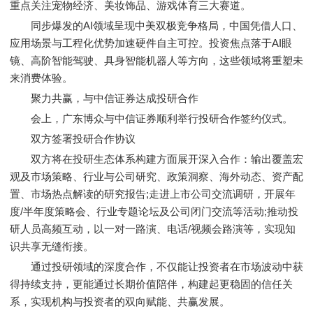
重点关注宠物经济、美妆饰品、游戏体育三大赛道。
同步爆发的AI领域呈现中美双极竞争格局，中国凭借人口、
应用场景与工程化优势加速硬件自主可控。投资焦点落于AI眼
镜、高阶智能驾驶、具身智能机器人等方向，这些领域将重塑未
来消费体验。
聚力共赢，与中信证券达成投研合作
会上，广东博众与中信证券顺利举行投研合作签约仪式。
双方签署投研合作协议
双方将在投研生态体系构建方面展开深入合作：输出覆盖宏
观及市场策略、行业与公司研究、政策洞察、海外动态、资产配
置、市场热点解读的研究报告;走进上市公司交流调研，开展年
度/半年度策略会、行业专题论坛及公司闭门交流等活动;推动投
研人员高频互动，以一对一路演、电话/视频会路演等，实现知
识共享无缝衔接。
通过投研领域的深度合作，不仅能让投资者在市场波动中获
得持续支持，更能通过长期价值陪伴，构建起更稳固的信任关
系，实现机构与投资者的双向赋能、共赢发展。