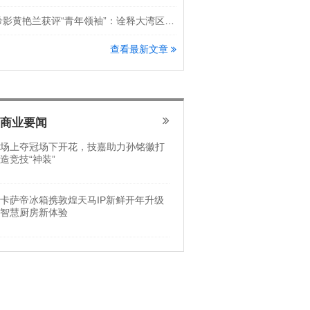
希影黄艳兰获评“青年领袖”：诠释大湾区科创新锐力量
查看最新文章
商业要闻
场上夺冠场下开花，技嘉助力孙铭徽打
造竞技“神装”
卡萨帝冰箱携敦煌天马IP新鲜开年升级
智慧厨房新体验