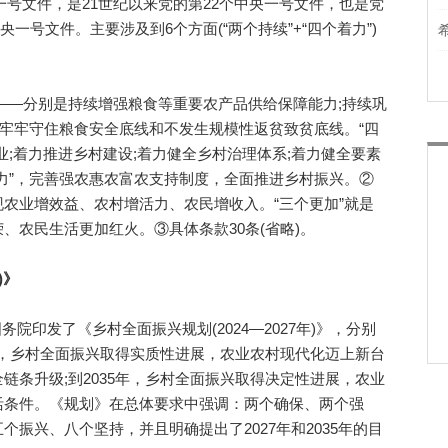
央一号文件，是21世纪以来党的第22个中央一号文件，也是党
央一号文件。主要涉及到6个方面(“两个持续”+“四个着力”)
”——分别是持续增强粮食等重要农产品供给保障能力;持续巩
，牢牢守住粮食安全底线和不发生规模性返贫致贫底线。“四
业;着力推进乡村建设;着力健全乡村治理体系;着力健全要素
力”，完善强农惠农富农支持制度，全面推进乡村振兴。②
：实现农业增效益、农村增活力、农民增收入。“三个更加”就是
、农民生活更加红火。③具体条款30条(省略)。
)》
务院印发了《乡村全面振兴规划(2024—2027年)》，分别
27年，乡村全面振兴取得实质性进展，农业农村现代化迈上新台
链条升级;到2035年，乡村全面振兴取得决定性进展，农业
活条件。《规划》在总体要求中强调：两个确保、两个强
振兴、八个坚持，并且明确提出了2027年和2035年的目