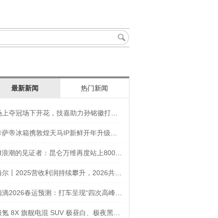
最新新闻
热门新闻
场上夺冠场下开花，技嘉助力孙铭徽打造竞技“神装”
卡萨帝冰箱携敦煌天马IP新鲜开年升级智慧厨房新体验
AI浪潮的见证者：昆仑万维再度站上800亿的3年之路
海尔丨2025营收利润持续攀升，2026共创生态海尔新未来
滴滴2026春运预测：打车呈现“四次高峰” 异地出行上涨45
极氪 8X 旗舰电混 SUV 极昼白、极夜黑官图发布