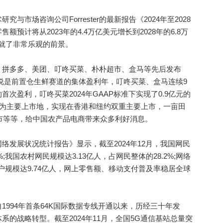
场咨询公司Forrester的最新报告《2024年至2028
预计将从2023年的4.4万亿美元增长到2028年的6.8万
绘就了非常乐观的前景。
拼多多、美团、叮咚买菜、朴朴超市、盒马等先后发布
可以说是前置仓生鲜赛道的集体盈利年，叮咚买菜、盒马连续9
次盈利，叮咚买菜2024年GAAP标准下实现了0.9亿元的
港为主要上市地，实现在香港和纽约双重主要上市，一亩田
上市等等，给中国农产品电商带来众多利好消息。
展状况统计报告》显示，截至2024年12月，我国网民
%;我国农村网民规模达3.13亿人，占网民整体的28.2%;网络
用户规模达9.74亿人，网上零售额、移动支付普及率稳居全球
94年首条64K国际数据专线开通以来，历经三十年发
的战略转型。截至2024年11月，全国5G通信基站总量突