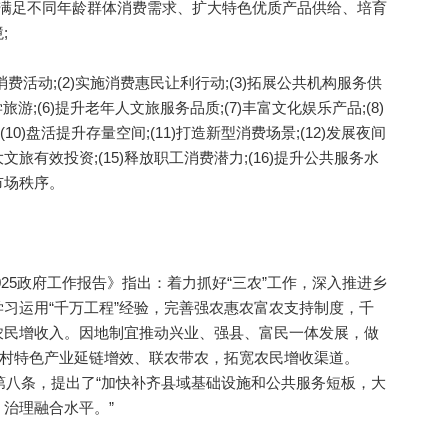
足不同年龄群体消费需求、扩大特色优质产品供给、培育
;
活动;(2)实施消费惠民让利行动;(3)拓展公共机构服务供
学旅游;(6)提升老年人文旅服务品质;(7)丰富文化娱乐产品;(8)
10)盘活提升存量空间;(11)打造新型消费场景;(12)发展夜间
扩大文旅有效投资;(15)释放职工消费潜力;(16)提升公共服务水
好市场秩序。
025政府工作报告》指出：着力抓好“三农”工作，深入推进乡
习运用“千万工程”经验，完善强农惠农富农支持制度，千
农民增收入。因地制宜推动兴业、强县、富民一体发展，做
乡村特色产业延链增效、联农带农，拓宽农民增收渠道。
的第八条，提出了“加快补齐县域基础设施和公共服务短板，大
治理融合水平。”