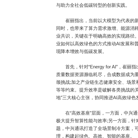
与助力全社会低碳转型的创新实践。​
崔丽指出，当前以大模型为代表的新一
同时，也带来了算力需求激增、能源消耗
业共识，关键在于明确高效的实现路径。她具体从“E
业如何以高效绿色的方式推动AI发展和
现降本增效与低碳发展。
首先，针对“Energy for AI”，
质量数据资源濒临耗尽，合成数据成为重
颈挑战;加之产业链生态健康安全、场景
等等约束。提升效率是破解各类挑战的关
地”三大核心主张，协同推进AI高效绿色
在“高效基座”层面，一方面，中兴通
极大提升智算性能与效率;另一方面，针
题，中兴通讯打造了全场景制冷方案，
理，构建起绿色、高效、智能的基座。