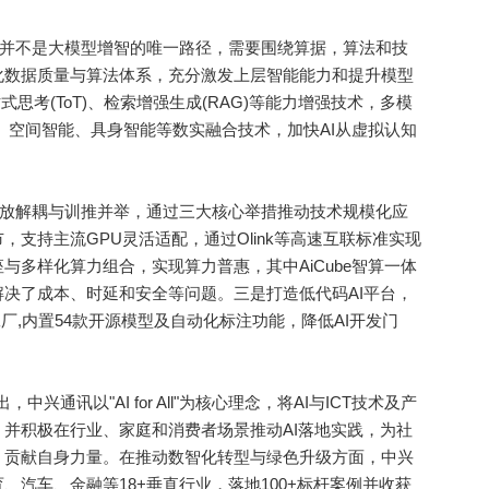
并不是大模型增智的唯一路径，需要围绕算据，算法和技
化数据质量与算法体系，充分激发上层智能能力和提升模型
式思考(ToT)、检索增强生成(RAG)等能力增强技术，多模
、空间智能、具身智能等数实融合技术，加快AI从虚拟认知
放解耦与训推并举，通过三大核心举措推动技术规模化应
支持主流GPU灵活适配，通过Olink等高速互联标准实现
与多样化算力组合，实现算力普惠，其中AiCube智算一体
决了成本、时延和安全等问题。三是打造低代码AI平台，
体工厂,内置54款开源模型及自动化标注功能，降低AI开发门
出，中兴通讯以"AI for All"为核心理念，将AI与ICT技术及产
并积极在行业、家庭和消费者场景推动AI落地实践，为社
，贡献自身力量。在推动数智化转型与绿色升级方面，中兴
汽车、金融等18+垂直行业，落地100+标杆案例并收获