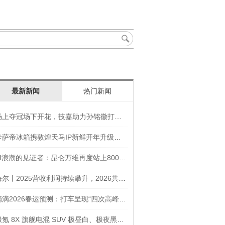
最新新闻
热门新闻
场上夺冠场下开花，技嘉助力孙铭徽打造竞技“神装”
卡萨帝冰箱携敦煌天马IP新鲜开年升级智慧厨房新体验
AI浪潮的见证者：昆仑万维再度站上800亿的3年之路
海尔丨2025营收利润持续攀升，2026共创生态海尔新未来
滴滴2026春运预测：打车呈现“四次高峰” 异地出行上涨45
极氪 8X 旗舰电混 SUV 极昼白、极夜黑官图发布