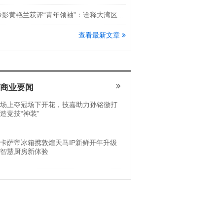
希影黄艳兰获评“青年领袖”：诠释大湾区科创新锐力量
查看最新文章
商业要闻
场上夺冠场下开花，技嘉助力孙铭徽打
造竞技“神装”
卡萨帝冰箱携敦煌天马IP新鲜开年升级
智慧厨房新体验