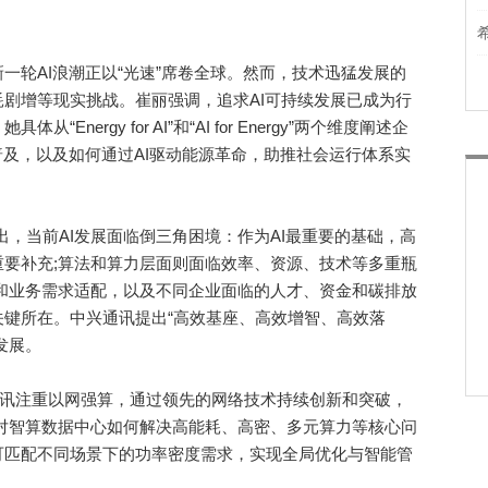
轮AI浪潮正以“光速”席卷全球。然而，技术迅猛发展的
剧增等现实挑战。崔丽强调，追求AI可持续发展已成为行
nergy for AI”和“AI for Energy”两个维度阐述企
普及，以及如何通过AI驱动能源革命，助推社会运行体系实
崔丽指出，当前AI发展面临倒三角困境：作为AI最重要的基础，高
要补充;算法和算力层面则面临效率、资源、技术等多重瓶
和业务需求适配，以及不同企业面临的人才、资金和碳排放
键所在。中兴通讯提出“高效基座、高效增智、高效落
发展。
讯注重以网强算，通过领先的网络技术持续创新和突破，
对智算数据中心如何解决高能耗、高密、多元算力等核心问
可匹配不同场景下的功率密度需求，实现全局优化与智能管