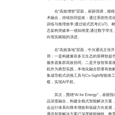
在“高效增智”层面，崔丽强调，规模
术融合，持续协同提效：通过系统性优
训练与推理效率;通过链式思考(CoT)、树
态架构突破单一感知维度;通过数字孪生
向现实赋能的演进。
在“高效落地”层面，中兴通讯主张开
用：一是构建兼容多元生态的算网智超市，
服务器集群高效协同。二是开放智算基座
机作为典型实践，本地化融合部署有效解
集成导航式训推工具与Co-Sight智能
槛，实现AI平权。
其次，围绕“AI for Energy”，崔丽指
品深度融合，构建全栈式智能解决方案，
会运行体系向降本增效和低碳方向发展
通讯智算解决方案已深度赋能钢铁、教育、