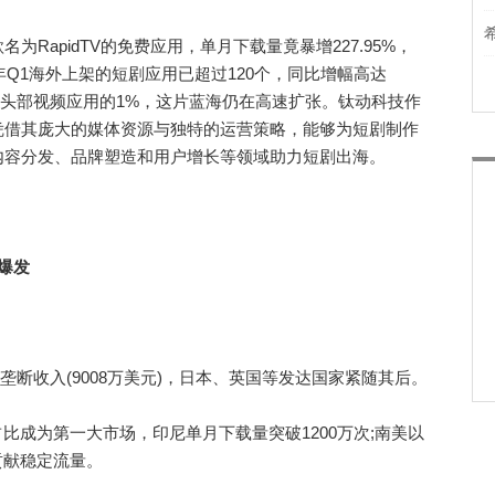
apidTV的免费应用，单月下载量竟暴增227.95%，
年Q1海外上架的短剧应用已超过120个，同比增幅高达
仅为头部视频应用的1%，这片蓝海仍在高速扩张。钛动科技作
凭借其庞大的媒体资源与独特的运营策略，能够为短剧制作
内容分发、品牌塑造和用户增长等领域助力短剧出海。
爆发
断收入(9008万美元)，日本、英国等发达国家紧随其后。
成为第一大市场，印尼单月下载量突破1200万次;南美以
贡献稳定流量。