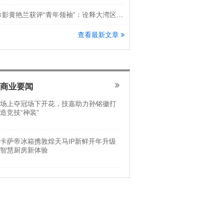
希影黄艳兰获评“青年领袖”：诠释大湾区科创新锐力量
查看最新文章
商业要闻
场上夺冠场下开花，技嘉助力孙铭徽打
造竞技“神装”
卡萨帝冰箱携敦煌天马IP新鲜开年升级
智慧厨房新体验