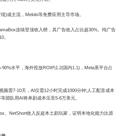
)成主流，Melolo等免费应用主导市场。
ramaBox连续登顶收入榜，其广告收入占比超30%。纯广告
10。
%水平，海外投放ROI约1.2(国内1.1)，Meta系平台占
需7-10天，AI仅需12小时完成1000分钟;人工配音成本
兔亦等团队用AI将单剧成本压至5-6万美元。
x、NetShort收入反超本土剧玩家，证明本地化能力比原
风尚