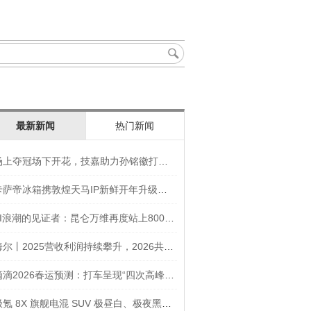
最新新闻
热门新闻
场上夺冠场下开花，技嘉助力孙铭徽打造竞技“神装”
卡萨帝冰箱携敦煌天马IP新鲜开年升级智慧厨房新体验
AI浪潮的见证者：昆仑万维再度站上800亿的3年之路
海尔丨2025营收利润持续攀升，2026共创生态海尔新未来
滴滴2026春运预测：打车呈现“四次高峰” 异地出行上涨45
极氪 8X 旗舰电混 SUV 极昼白、极夜黑官图发布