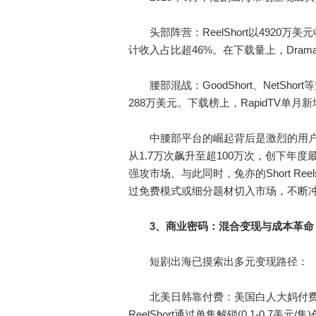
头部阵营：ReelShort以4920万美
计收入占比超46%。在下载量上，DramaB
腰部混战：GoodShort、NetShor
288万美元。下载榜上，RapidTV单月
中腰部平台的崛起背后是激烈的用户争夺
从1.7万次飙升至超100万次，创下年度
强攻市场。与此同时，兔亦的Short Re
过免费模式或细分题材切入市场，不断
3、商业密码：混合变现与成本革命
短剧出海已摸索出多元变现路径：
北美日韩靠付费：美国白人大妈付费率高
ReelShort通过单集解锁(0.1-0.7美元