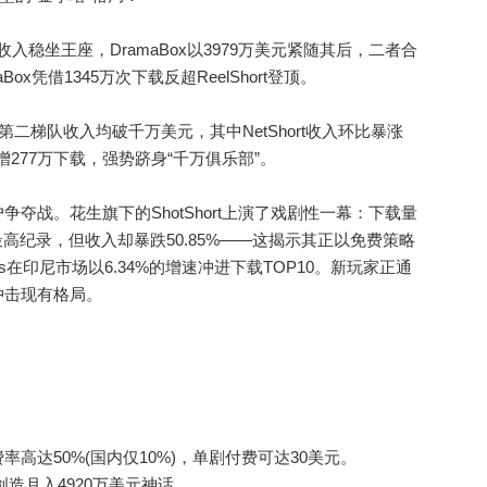
元收入稳坐王座，DramaBox以3979万美元紧随其后，二者合
ox凭借1345万次下载反超ReelShort登顶。
t等第二梯队收入均破千万美元，其中NetShort收入环比暴涨
新增277万下载，强势跻身“千万俱乐部”。
战。花生旗下的ShotShort上演了戏剧性一幕：下载量
最高纪录，但收入却暴跌50.85%——这揭示其正以免费策略
els在印尼市场以6.34%的增速冲进下载TOP10。新玩家正通
冲击现有格局。
达50%(国内仅10%)，单剧付费可达30美元。
/集)创造月入4920万美元神话。