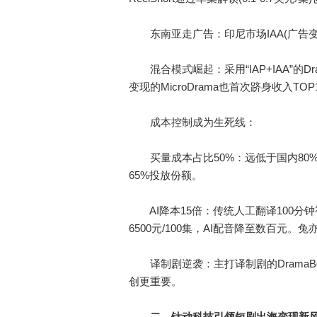
东南亚走广告：印尼市场IAA(广告变现
混合模式崛起：采用“IAP+IAA”的D
变现的MicroDrama也首次跻身收入TOP
成本控制成为生死线：
买量成本占比50%：远低于国内80%-90
65%投放份额。
AI降本15倍：传统人工翻译100分钟视频
6500元/100集，AI配音降至数百元。
译制剧逆袭：主打译制剧的DramaBo
创更重要。
二、钛动科技引领短剧出海变现新