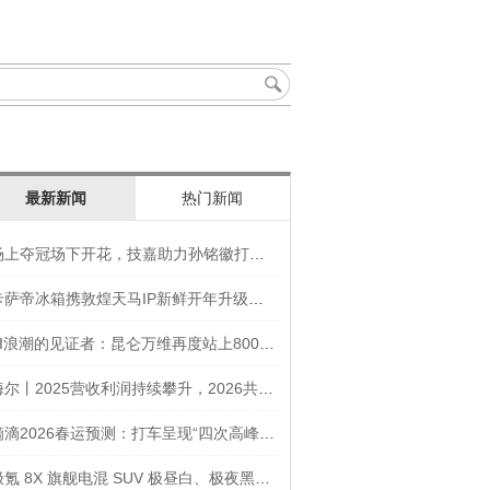
最新新闻
热门新闻
场上夺冠场下开花，技嘉助力孙铭徽打造竞技“神装”
卡萨帝冰箱携敦煌天马IP新鲜开年升级智慧厨房新体验
AI浪潮的见证者：昆仑万维再度站上800亿的3年之路
海尔丨2025营收利润持续攀升，2026共创生态海尔新未来
滴滴2026春运预测：打车呈现“四次高峰” 异地出行上涨45
极氪 8X 旗舰电混 SUV 极昼白、极夜黑官图发布