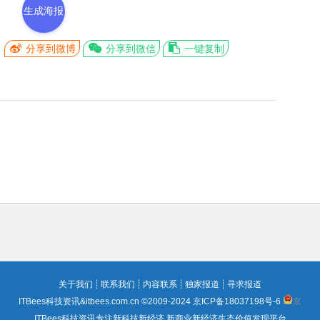
生成海报
分享到微博
分享到微信
一键复制
关于我们
┊
联系我们
┊
内容联系
┊
独家报道
┊
寻求报道
ITBees科技资讯&itbees.com.cn ©2009-2024
京ICP备18037198号-6
京
ITBees科技资讯专注新科技新经济 新商业新经济生态价值发现平台