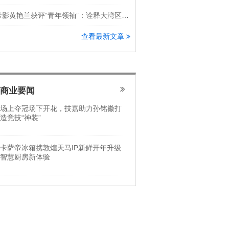
希影黄艳兰获评“青年领袖”：诠释大湾区科创新锐力量
查看最新文章
商业要闻
场上夺冠场下开花，技嘉助力孙铭徽打
造竞技“神装”
卡萨帝冰箱携敦煌天马IP新鲜开年升级
智慧厨房新体验