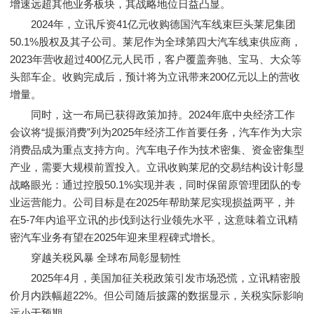
增速远超其他业务板块，其战略地位日益凸显。
2024年，立讯斥资41亿元收购德国汽车线束巨头莱尼集团
50.1%股权及其子公司。莱尼作为全球第四大汽车线束供应商，
2023年营收超过400亿元人民币，客户覆盖奔驰、宝马、大众等
头部车企。收购完成后，预计将为立讯带来200亿元以上的营收
增量。
同时，这一布局已获得政策加持。2024年底中央经济工作
会议将“提振消费”列为2025年经济工作首要任务，汽车作为大宗
消费品成为重点支持方向。汽车电子作为技术密集、资金密集型
产业，需要大规模前置投入。立讯收购莱尼的交易结构设计彰显
战略眼光：通过控股50.1%实现并表，同时保留原管理团队的专
业运营能力。公司目标是在2025年帮助莱尼实现损益两平，并
在5-7年内追平立讯的步伐到达行业领先水平，这意味着立讯精
密汽车业务有望在2025年迎来里程碑式增长。
穿越关税风暴 全球布局彰显韧性
2025年4月，美国加征关税政策引发市场恐慌，立讯精密股
价月内跌幅超22%。但公司随后披露的数据显示，关税实际影响
远小于预期。