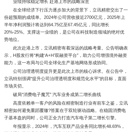
业绩持续稳定增长 赴港上市的战略深意
在全球经济下行压力逐步加大的背景下，立讯精密交出了一
份超预期的成绩单。2024年公司营收接近2700亿元，2025年上
半年净利润预计将达到64.75亿至67.45亿元，同比增长
20%-25%。支撑这一业绩的，是公司在科技制造领域的绝对优
势地位。
此次赴港上市，立讯精密有着深远的战略考量。公告明确表
示，H股发行将“构建‘A+H’双融资平台”，助力公司增强境外融资
能力，这一布局与公司全球化生产基地网络形成协同。
公司治理透明度提升更是此次上市的核心诉求。在公告中，
立讯特别强调“提升公司治理透明度和规范化水平”的目标，直面
市场关切。
破局“消费电子魔咒” 汽车业务成第二增长曲线
高度依赖单一客户的风险在精密制造行业有前车之鉴，立讯
精密如何避免重蹈覆辙?答案在于双轮驱动战略。在稳固消费电
子基本盘的同时，公司正全力打造汽车电子第二增长引擎。
年报显示，2024年，汽车互联产品业务同比增长48.69%，