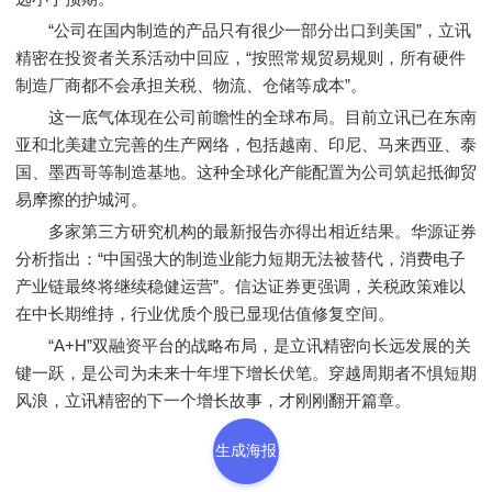
“公司在国内制造的产品只有很少一部分出口到美国”，立讯
精密在投资者关系活动中回应，“按照常规贸易规则，所有硬件
制造厂商都不会承担关税、物流、仓储等成本”。
这一底气体现在公司前瞻性的全球布局。目前立讯已在东南
亚和北美建立完善的生产网络，包括越南、印尼、马来西亚、泰
国、墨西哥等制造基地。这种全球化产能配置为公司筑起抵御贸
易摩擦的护城河。
多家第三方研究机构的最新报告亦得出相近结果。华源证券
分析指出：“中国强大的制造业能力短期无法被替代，消费电子
产业链最终将继续稳健运营”。信达证券更强调，关税政策难以
在中长期维持，行业优质个股已显现估值修复空间。
“A+H”双融资平台的战略布局，是立讯精密向长远发展的关
键一跃，是公司为未来十年埋下增长伏笔。穿越周期者不惧短期
风浪，立讯精密的下一个增长故事，才刚刚翻开篇章。
生成海报