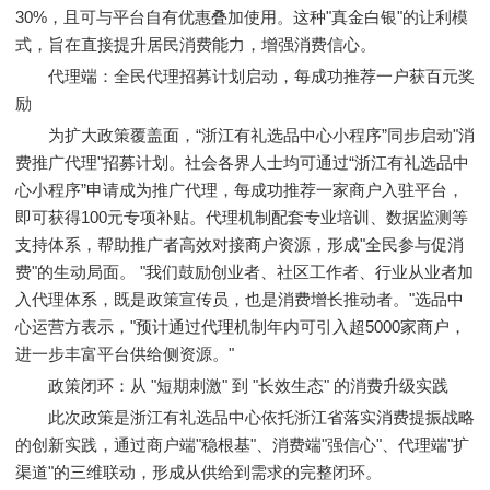
30%，且可与平台自有优惠叠加使用。这种"真金白银"的让利模
式，旨在直接提升居民消费能力，增强消费信心。
代理端：全民代理招募计划启动，每成功推荐一户获百元奖
励
为扩大政策覆盖面，“浙江有礼选品中心小程序”同步启动"消
费推广代理"招募计划。社会各界人士均可通过“浙江有礼选品中
心小程序”申请成为推广代理，每成功推荐一家商户入驻平台，
即可获得100元专项补贴。代理机制配套专业培训、数据监测等
支持体系，帮助推广者高效对接商户资源，形成"全民参与促消
费"的生动局面。 "我们鼓励创业者、社区工作者、行业从业者加
入代理体系，既是政策宣传员，也是消费增长推动者。"选品中
心运营方表示，"预计通过代理机制年内可引入超5000家商户，
进一步丰富平台供给侧资源。"
政策闭环：从 "短期刺激" 到 "长效生态" 的消费升级实践
此次政策是浙江有礼选品中心依托浙江省落实消费提振战略
的创新实践，通过商户端"稳根基"、消费端"强信心"、代理端"扩
渠道"的三维联动，形成从供给到需求的完整闭环。