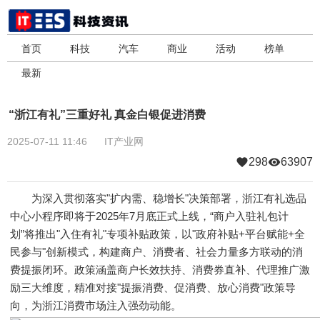
首页
科技
汽车
商业
活动
榜单
最新
“浙江有礼”三重好礼 真金白银促进消费
2025-07-11 11:46
IT产业网
298
63907
为深入贯彻落实"扩内需、稳增长"决策部署，浙江有礼选品
中心小程序即将于2025年7月底正式上线，“商户入驻礼包计
划”将推出"入住有礼"专项补贴政策，以"政府补贴+平台赋能+全
民参与"创新模式，构建商户、消费者、社会力量多方联动的消
费提振闭环。政策涵盖商户长效扶持、消费券直补、代理推广激
励三大维度，精准对接"提振消费、促消费、放心消费"政策导
向，为浙江消费市场注入强劲动能。