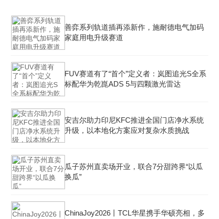
善弈系列轨道插再添新作，施耐德电气加码
家庭用电升级赛道
FUV赛道有了“首个”定义者：岚图追光S全系
标配华为乾崑ADS 5与四颗激光雷达
安吉尔助力印尼KFC推进全国门店净水系统
升级，以本地化方案应对复杂水质挑战
瓜子苏州直卖场开业，联合7分甜跨界“以瓜
换瓜”
ChinaJoy2026丨TCL华星携手华硕亮相，多