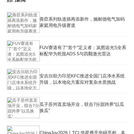
善弈系列轨道插再添新作，施耐德电气加码
家庭用电升级赛道
FUV赛道有了“首个”定义者：岚图追光S全系
标配华为乾崑ADS 5与四颗激光雷达
安吉尔助力印尼KFC推进全国门店净水系统
升级，以本地化方案应对复杂水质挑战
瓜子苏州直卖场开业，联合7分甜跨界“以瓜
换瓜”
ChinaJoy2026丨TCL华星携手华硕亮相，多