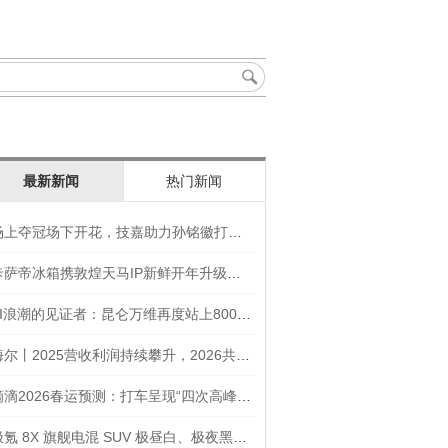
最新新闻
热门新闻
场上夺冠场下开花，技嘉助力孙铭徽打造竞技“神装”
卡萨帝冰箱携敦煌天马IP新鲜开年升级智慧厨房新体验
AI浪潮的见证者：昆仑万维再度站上800亿的3年之路
海尔丨2025营收利润持续攀升，2026共创生态海尔新未来
滴滴2026春运预测：打车呈现“四次高峰” 异地出行上涨45
极氪 8X 旗舰电混 SUV 极昼白、极夜黑官图发布