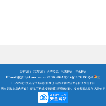
关于我们
┊
联系我们
┊
内容联系
┊
独家报道
┊
寻求报道
ITBees科技资讯&itbees.com.cn ©2009-2024
京ICP备18037198号-6
京
ITBees科技资讯专注新科技新经济 新商业新经济生态价值发现平台
风险提示:文章内容仅供阅读,不构成投资建议,请谨慎对待。投资者据此操作,风险自担