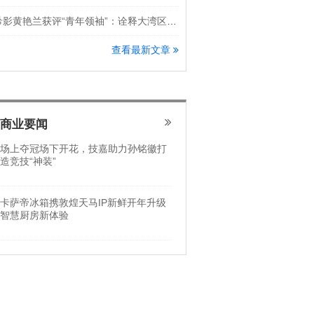
希影黄艳兰获评“青年领袖”：诠释大湾区科创新锐力量
查看最新文章
商业要闻
场上夺冠场下开花，技嘉助力孙铭徽打
造竞技“神装”
卡萨帝冰箱携敦煌天马IP新鲜开年升级
智慧厨房新体验