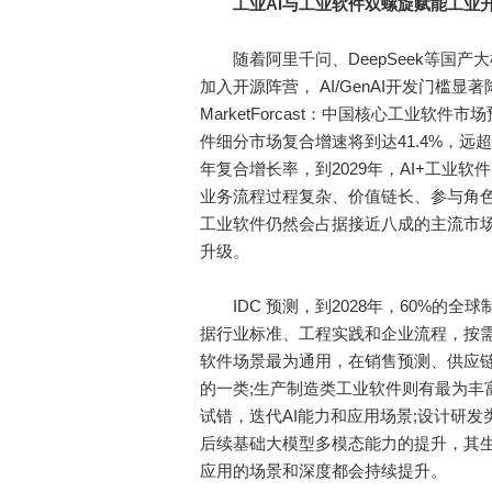
工业AI与工业软件双螺旋赋能工业
随着阿里千问、DeepSeek等国产
加入开源阵营， AI/GenAI开发门槛显著
MarketForcast：中国核心工业软件市场预
件细分市场复合增速将到达41.4%，远超同期核
年复合增长率，到2029年，AI+工业软
业务流程过程复杂、价值链长、参与角色
工业软件仍然会占据接近八成的主流市场
升级。
IDC 预测，到2028年，60%的全球制造
据行业标准、工程实践和企业流程，按
软件场景最为通用，在销售预测、供应链
的一类;生产制造类工业软件则有最为丰
试错，迭代AI能力和应用场景;设计研
后续基础大模型多模态能力的提升，其生
应用的场景和深度都会持续提升。