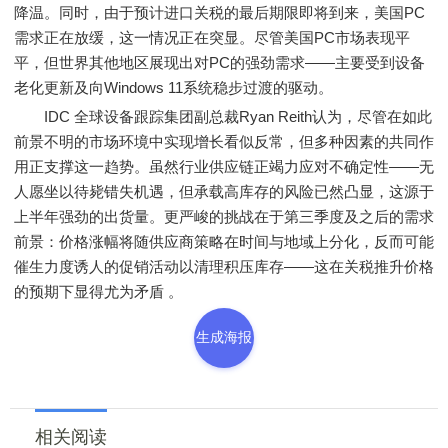
降温。同时，由于预计进口关税的最后期限即将到来，美国PC
需求正在放缓，这一情况正在突显。尽管美国PC市场表现平
平，但世界其他地区展现出对PC的强劲需求——主要受到设备
老化更新及向Windows 11系统稳步过渡的驱动。
IDC 全球设备跟踪集团副总裁Ryan Reith认为，尽管在如此
前景不明的市场环境中实现增长看似反常，但多种因素的共同作
用正支撑这一趋势。虽然行业供应链正竭力应对不确定性——无
人愿坐以待毙错失机遇，但承载高库存的风险已然凸显，这源于
上半年强劲的出货量。更严峻的挑战在于第三季度及之后的需求
前景：价格涨幅将随供应商策略在时间与地域上分化，反而可能
催生力度诱人的促销活动以清理积压库存——这在关税推升价格
的预期下显得尤为矛盾 。
生成海报
相关阅读