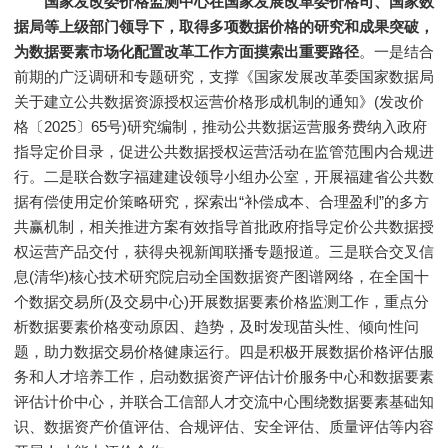
国家发改委价格监测中心在国家发展改革委价格司、国家数
据局等上级部门领导下，
取得多项数据价格的研究和成果突破，
为数据要素市场化配置改革工作方面摸索出重要路径
。一是结合
前期的广泛调研和专题研究，支撑《国家发展改革委国家数据局
关于建立公共数据资源授权运营价格形成机制的通知》(发改价
格〔2025〕65号)研究编制，推动公共数据运营服务费纳入政府
指导定价目录，促进公共数据授权运营活动在监管范围内合规进
行。二是联合数字福建建设领导小组办公室，开展福建省公共数
据有偿使用定价策略研究，探索出“补偿成本、合理盈利”的多方
共赢机制，相关推进方案有效指导首批政府指导定价公共数据授
权运营产品交付，获得央视新闻联播专题报道。三是联合交叉信
息(清华)核心技术研究院启动全国数据资产图谱网络，在全国十
个数据交易所(及交易中心)开展数据要素价格监测工作，重点分
析数据要素价格变动原因、趋势，及时发现苗头性、倾向性问
题，助力数据交易价格健康运行。四是积极开展数据价格评估服
务和人才培养工作，启动数据资产评估计价服务中心和数据要素
评估计价中心，并联合工信部人才交流中心围绕数据要素基础知
识、数据资产价值评估、合规评估、安全评估、质量评估等内容