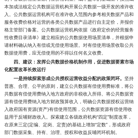
本加成法核定公共数据运营机构开展公共数据一级开发的准许收
入。公共数据运营机构可在准许收入范围内参考相关数据产品和
服务收费价格对运营的各类公共数据产品进行自主定价，并报价
格主管部门备案。公共数据运营机构依据《政府定价的经营服务
性收费目录清单》建立相应的公共数据使用场景清单，并根据申
请材料确认纳入有偿或无偿使用场景。对有偿使用场景收取公共
数据使用费，应无偿使用的不得以任何名义收费。
四、建议：发挥公共数据价格机制作用，促进数据要素市场
化配置改革长效运行
一是持续探索
形成公共授权运营收益分配的政策闭环
。
坚持
普惠、合理、公平的原则，建立公共数据有偿使用费标准，将公
共数据有偿使用费纳入地方政府的非税收入所得。将公共数据资
源有偿使用费纳入地方财政预算收入，明确公共数据授权运营纳
入政府国有资源(资产)有偿使用范围，公共数据资源有偿使用收
益用于反哺财政收入。探索建立各级政府机构“四定”制度改革，
在原来三定(定编、定岗、定责)的基础上增加“定数”，形成政府
部门数据采集、持有、治理、授权和收益反哺闭环机制。