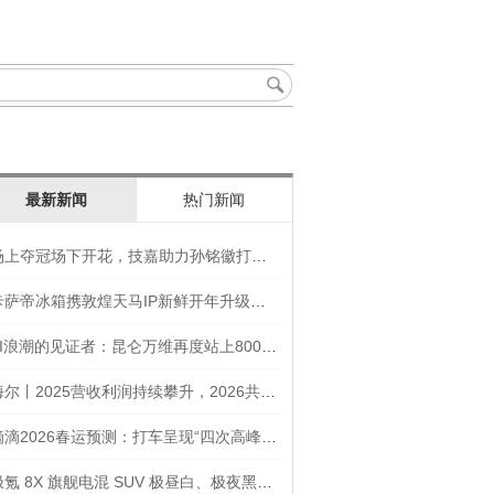
最新新闻
热门新闻
场上夺冠场下开花，技嘉助力孙铭徽打造竞技“神装”
卡萨帝冰箱携敦煌天马IP新鲜开年升级智慧厨房新体验
AI浪潮的见证者：昆仑万维再度站上800亿的3年之路
海尔丨2025营收利润持续攀升，2026共创生态海尔新未来
滴滴2026春运预测：打车呈现“四次高峰” 异地出行上涨45
极氪 8X 旗舰电混 SUV 极昼白、极夜黑官图发布