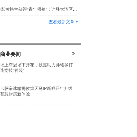
希影黄艳兰获评“青年领袖”：诠释大湾区科创新锐力量
查看最新文章
商业要闻
场上夺冠场下开花，技嘉助力孙铭徽打
造竞技“神装”
卡萨帝冰箱携敦煌天马IP新鲜开年升级
智慧厨房新体验