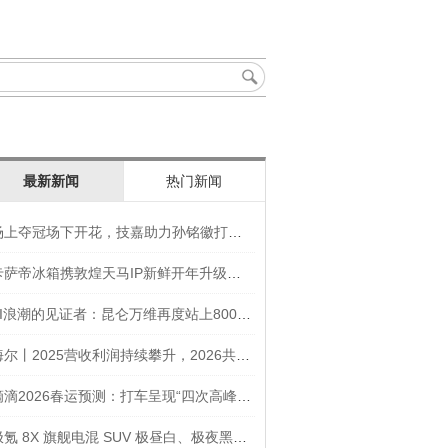
最新新闻
热门新闻
场上夺冠场下开花，技嘉助力孙铭徽打造竞技“神装”
卡萨帝冰箱携敦煌天马IP新鲜开年升级智慧厨房新体验
AI浪潮的见证者：昆仑万维再度站上800亿的3年之路
海尔丨2025营收利润持续攀升，2026共创生态海尔新未来
滴滴2026春运预测：打车呈现“四次高峰” 异地出行上涨45
极氪 8X 旗舰电混 SUV 极昼白、极夜黑官图发布