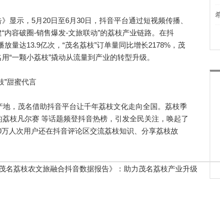
示，5月20日至6月30日，抖音平台通过短视频传播、
“内容破圈-销售爆发-文旅联动”的荔枝产业链路。在抖
放量达13.9亿次，“茂名荔枝”订单量同比增长2178%，茂
用“一颗小荔枝”撬动从流量到产业的转型升级。
”甜蜜代言
产地，茂名借助抖音平台让千年荔枝文化走向全国。荔枝季
的荔枝凡尔赛 等话题频登抖音热榜，引发全民关注，唤起了
170万人次用户还在抖音评论区交流荔枝知识、分享荔枝故