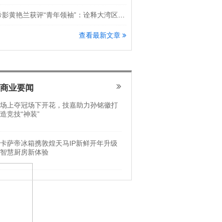
希影黄艳兰获评“青年领袖”：诠释大湾区科创新锐力量
查看最新文章
商业要闻
场上夺冠场下开花，技嘉助力孙铭徽打
造竞技“神装”
卡萨帝冰箱携敦煌天马IP新鲜开年升级
智慧厨房新体验