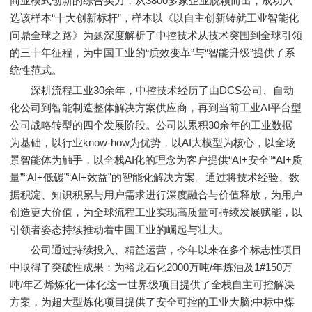
商业模式创新的综合实力，从3800多家企业脱颖而出，成功入
选该样本“十大创新标杆”，样本以《以自主创新铸就工业智能化
问鼎全球之路》为题深度解析了中控技术从技术突围到全球引领
的三十年征程，为中国工业的“质效变革”与“智能升级”提供了系
统性范式。
深耕流程工业30余年，中控技术经历了由DCS公司、自动
化公司到智能制造整体解决方案供应商，再到当前工业AI平台型
公司战略转型的四个发展阶段。公司以累积30余年的工业数据
为基础，以行业know-how为优势，以AI大模型为核心，以全场
景智能体为触手，以全栈AI化的理念为客户提供“AI+安全”“AI+质
量”“AI+低碳”“AI+效益”的智能化解决方案。通过将技术经验、数
据积淀、知识积累与用户需求进行深度融合与价值释放，为用户
创造更大价值，为全球流程工业实现高质量可持续发展赋能，以
引领者姿态持续推动着中国工业的崛起与壮大。
公司通过持续投入、精益运营，今年以来在多个标志性项目
中取得了突破性成果：为裕龙石化2000万吨/年炼油及1#150万
吨/年乙烯炼化一体化这一世界级项目提供了全栈自主可控解决
方案，为超大型炼化项目提供了安全可控的工业大脑;中标中煤