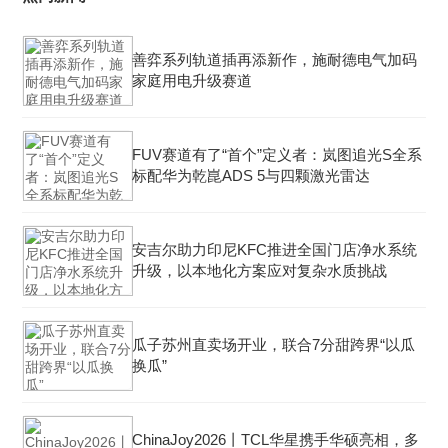
善弈系列轨道插再添新作，施耐德电气加码
家庭用电升级赛道
FUV赛道有了“首个”定义者：岚图追光S全系
标配华为乾崑ADS 5与四颗激光雷达
安吉尔助力印尼KFC推进全国门店净水系统
升级，以本地化方案应对复杂水质挑战
瓜子苏州直卖场开业，联合7分甜跨界“以瓜
换瓜”
ChinaJoy2026丨TCL华星携手华硕亮相，多