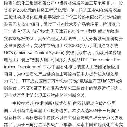
陕西能源化工集团有限公司中煤榆林煤炭深加工基地项目这一投
资高达238亿元的超级工程近亿元订单，推进工业AI在煤炭深加
工领域的规模化应用;携手湖北三宁化工股份有限公司打造“硫酸
装置无人值守”项目，通过工业AI技术及产品的应用，推进湖北
三宁进入“无人”值守模式;为天津石化打造“AI+数据”驱动的智慧
实验室标杆案例，其全流程无人取送样、无人分析系统显著提升
质量管控水平，实现年节约用工成本900余万元;通用控制系统
UCS (Universal Control System) 突破北欧市场，为欧洲星源锂
电池工厂装上“智慧大脑”;时间序列大模型TPT (Time-series Pre-
trained Transformer) 中标中国石化核心装置人工智能场景应用
项目，为中国石化产业链的自主可控与竞争力提升注入强劲动
力;同时，TPT成功应用于万华化学(宁波)氯碱生产基地65万吨烧
碱装置，不仅验证了其在复杂大型化工装置中的稳定运行能力，
更推动万华化学实现工业智能化的创新突破。
中控技术以“技术创新+模式创新”的双轮驱动突破产业界
面，以创新生态重塑工业服务边界。本次入选2024长三角商业
创新样本，既标志着中控技术以自主创新铸就全球竞争力的发展
路径，为长三角打造世界级产业集群、探索中国式现代化产业实