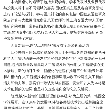
本场圆桌讨论邀请了包括大观学者、学术代表以及业界代表
与投资人等来自不同领域的嘉宾,围绕圆桌主题及各自研究领域
进行了论述与探讨。参与圆桌讨论的嘉宾包括中国信息通信研究
院云计算与大数据研究所副总工程师闫树,上海交通大学人工智
能研究院教授、常务副院长杨小康,九章云极DataCanvas董事长
方磊,愉悦资本创始及执行合伙人刘二海。财新智库高级研究员
卢常乐主持了对话。
圆桌对话一:以“人工智能+”激发数字经济创新活力
四位来自不同领域的资深业内人士分别从各自熟知的视角分
析了人工智能的进一步发展将如何激发数字经济新潜能的一系列
问题,包括高质量数据集对人工智能发展的作用;人工智能核心技
术渗透、新的物种生长、智能化的进程在推进三个加速;云计算
和AI相结合;人工智能技术的创新和应用为数字经济注入了新的
活力和动力等。嘉宾们一致认为AI的普惠、安全和以人为本将是
技术创新的关键词,也是相关企业走向全球化的关键词。
随后,以“从新增长极重新理解数字经济”为主题的第二场圆桌
讨论展开。在30余年的发展中,伴随各类新技术的出现和融合应
用,数字经济的概念、外延一直被重新解释和定义。基于当前我