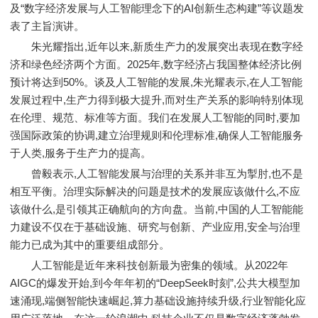
及“数字经济发展与人工智能理念下的AI创新生态构建”等议题发
表了主旨演讲。
朱光耀指出,近年以来,新质生产力的发展突出表现在数字经
济和绿色经济两个方面。2025年,数字经济占我国整体经济比例
预计将达到50%。谈及人工智能的发展,朱光耀表示,在人工智能
发展过程中,生产力得到极大提升,而对生产关系的影响特别体现
在伦理、规范、标准等方面。我们在发展人工智能的同时,要加
强国际政策的协调,建立治理规则和伦理标准,确保人工智能服务
于人类,服务于生产力的提高。
曾毅表示,人工智能发展与治理的关系并非互为掣肘,也不是
相互平衡。治理实际解决的问题是技术的发展应该做什么,不应
该做什么,是引领其正确航向的方向盘。当前,中国的人工智能能
力建设不仅在于基础设施、研究与创新、产业应用,安全与治理
能力已成为其中的重要组成部分。
人工智能是近年来科技创新最为密集的领域。从2022年
AIGC的爆发开始,到今年年初的“DeepSeek时刻”,公共大模型加
速涌现,端侧智能快速崛起,算力基础设施持续升级,行业智能化应