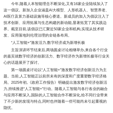
今年,随着人本智能理念不断深化,又有16家企业陆续加入了
这一倡议。新加入企业涵盖AI大模型、人形机器人、智慧养老、
AI医疗及算力基础设施等核心赛道。新成员的加入为倡议注入了
技术创新、应用拓展与生态构建的新动能,显著拓宽了其实践边
界。截至目前,该倡议已汇聚近50家企业和机构,实现从技术研
发、应用落地到伦理治理的全链条布局。
“人工智能+”激发活力,数字经济成为新增长极
主旨演讲环节结束后,两场圆桌讨论相继举办,来自各个行业
的嘉宾就数字经济的创新活力、数字经济作为新增长极等行业关
心的话题展开了探讨。
第一场圆桌讨论以“人工智能+”激发数字经济创新活力为主
题。当前,人工智能正以前所未有的深度和广度重塑数字经济格
局。2025年初,《政府工作报告》明确提出激发数字经济创新活
力,持续推进“人工智能+”行动。随着人工智能与各行各业的融合
与应用不断深入,国际的人工智能合作不断深化,给不同行业带来
了不少新的发现与特点,同时也伴随着一些可能尚未引起重视的
隐忧。