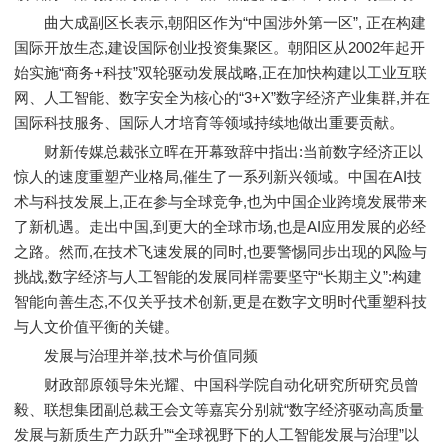
曲大成副区长表示,朝阳区作为“中国涉外第一区”, 正在构建
国际开放生态,建设国际创业投资集聚区。朝阳区从2002年起开
始实施“商务+科技”双轮驱动发展战略,正在加快构建以工业互联
网、人工智能、数字安全为核心的“3+X”数字经济产业集群,并在
国际科技服务、国际人才培育等领域持续地做出重要贡献。
财新传媒总裁张立晖在开幕致辞中指出:当前数字经济正以
惊人的速度重塑产业格局,催生了一系列新兴领域。中国在AI技
术与科技发展上,正在参与全球竞争,也为中国企业跨境发展带来
了新机遇。走出中国,到更大的全球市场,也是AI应用发展的必经
之路。然而,在技术飞速发展的同时,也要警惕同步出现的风险与
挑战,数字经济与人工智能的发展同样需要坚守“长期主义”:构建
智能向善生态,不仅关乎技术创新,更是在数字文明时代重塑科技
与人文价值平衡的关键。
发展与治理并举,技术与价值同频
财政部原领导朱光耀、中国科学院自动化研究所研究员曾
毅、联想集团副总裁王会文等嘉宾分别就“数字经济驱动高质量
发展与新质生产力跃升”“全球视野下的人工智能发展与治理”以