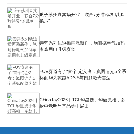
瓜子苏州直卖场开业，联合7分甜跨界“以瓜
换瓜”
善弈系列轨道插再添新作，施耐德电气加码
家庭用电升级赛道
FUV赛道有了“首个”定义者：岚图追光S全系
标配华为乾崑ADS 5与四颗激光雷达
ChinaJoy2026丨TCL华星携手华硕亮相，多
款电竞明星产品集中展出