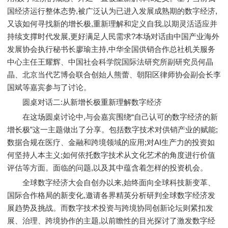
国经济运行整体态势,被广泛认为已进入发展成熟期的数字经济,
又该如何寻找新的增长极,重新理解和定义自我,以期灵活适应并
持续支撑时代发展,更好满足人民需求?本场对话由中国产业海外
发展协会执行秘书长廖瑜主持,中华全国供销合作总社机关服务
中心主任王耀辉、中国社会科学院国际法研究所副研究员何晶
晶、北京当代艺博会联合创始人熊蕾、朝阳区律师协会副会长李
国斌等嘉宾参与了讨论。
圆桌对话二:从新增长极重新理解数字经济
在这场圆桌讨论中,与会嘉宾围绕“自己认可的数字经济的新
增长极”这一主题做出了分享。包括数字技术对供销产业的赋能;
数据合规在医疗、金融和跨境领域的应用;对AI生产力的投资如
何坚持人本主义;如何依托数字技术从文化艺术的角度进行价值
评估等方面。面临的问题,以及其中蕴含着怎样的投资机会。
全球数字经济大会自创办以来,始终面向全球科技新变革、
国际合作格局的新变化,邀请各界精英分析研判全球数字经济发
展趋势及挑战。而数字技术投资与跨境协同创新论坛则紧扣发
展、治理、跨境协作的主题,以前瞻性的目光探讨了激发数字经