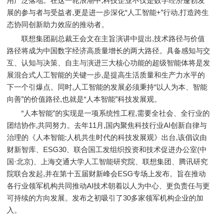
用广泛落地。在这一轮浪潮中,科技企业不仅是数字经济蓬勃发
展的参与者与受益者,更是进一步深化“人工智能+”行动,打造跨生
态协同创新助力效应的推动者。
联想集团副总裁王会文在主旨演讲中提出,技术路径与价值
路径将成为中国数字经济高质量增长的两大路径。具备感知与交
互、认知与决策、自主与演进三大核心功能的超级智能体将是发
展混合式人工智能的关键一步,是提高生活质量和生产力水平的
下一个引爆点。同时,人工智能的发展必须秉持“以人为本、智能
向善”的价值路径,也就是“人本智能”科技发展观。
“人本智能”的实现是一项系统性工程,需要全社会、全行业的
团结协作,共同努力。去年11月,国内聚焦科技行业AI创新自律与
治理的《人本智能:人机共生时代的科技发展观》出台,该倡议由
财新智库、ESG30、联合国工发组织投资和技术促进办公室(中
国·北京)、上海交通大学人工智能研究院、联想集团、腾讯研究
院联合发起,并在第十五届财新峰会ESG专场上发布。旨在推动
各行业领军机构共同推动AI技术朝着以人为中心、更负责任与更
可持续的方向发展。发布之初吸引了30多家领军机构企业的加
入。