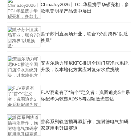
ChinaJoy2026丨TCL华星携手华硕亮相，多
款电竞明星产品集中展出
瓜子苏州直卖场开业，联合7分甜跨界“以瓜
换瓜”
安吉尔助力印尼KFC推进全国门店净水系统
升级，以本地化方案应对复杂水质挑战
FUV赛道有了“首个”定义者：岚图追光S全系
标配华为乾崑ADS 5与四颗激光雷达
善弈系列轨道插再添新作，施耐德电气加码
家庭用电升级赛道