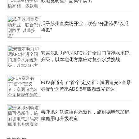
款电竞明星产品集中展出
瓜子苏州直卖场开业，联合7分甜跨界“以瓜
换瓜”
安吉尔助力印尼KFC推进全国门店净水系统
升级，以本地化方案应对复杂水质挑战
FUV赛道有了“首个”定义者：岚图追光S全系
标配华为乾崑ADS 5与四颗激光雷达
善弈系列轨道插再添新作，施耐德电气加码
家庭用电升级赛道