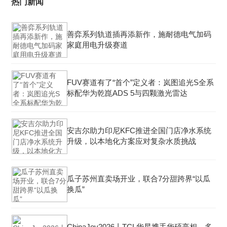
热门新闻
善弈系列轨道插再添新作，施耐德电气加码
家庭用电升级赛道
FUV赛道有了“首个”定义者：岚图追光S全系
标配华为乾崑ADS 5与四颗激光雷达
安吉尔助力印尼KFC推进全国门店净水系统
升级，以本地化方案应对复杂水质挑战
瓜子苏州直卖场开业，联合7分甜跨界“以瓜
换瓜”
ChinaJoy2026丨TCL华星携手华硕亮相，多