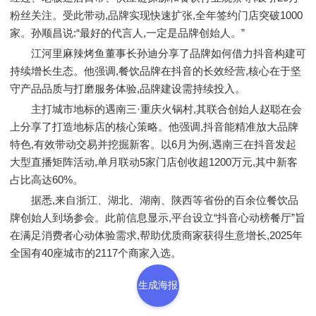
粉丝关注。受此带动,品牌实现快速扩张,全年签约门店突破1000
家。孙顺昌说:“最好的代言人,一定是品牌创始人。”
江河里麻辣烤鱼董事长孙迪分享了品牌如何借力抖音构建可
持续增长生态。他强调,餐饮品牌在抖音的长效经营,核心在于坚
守产品品质与打磨服务体验,品牌建设需持续投入。
主打城市地标的遇南三·重庆火锅村,其联合创始人赵聪在会
上分享了打造地标店的核心策略。他强调,抖音能精准放大品牌
特色,有效带动交易并挖掘新客。以6月为例,遇南三在抖音发起
大型直播矩阵活动,单月联动5家门店创收超1200万元,其中新客
占比高达60%。
据悉,来自浙江、湖北、湖南、陕西等省份的百余位餐饮品
牌创始人到场参会。此前信息显示,平台设立“抖音心动榜餐厅”旨
在满足消费者心动体验需求,帮助优质商家获得生意增长,2025年
全国有40座城市的2117个商家入选。
生成海报