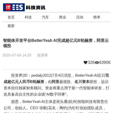
首页
科技
汽车
商业
活动
榜单
最新
智能体开发平台BetterYeah AI完成超亿元B轮融资，阿里云
领投
2025-07-04 14:20
投资界
326
63906
投资界(ID：pedaily2012)7月4日消息，BetterYeah AI近日
完
成超亿元人民币B轮融资
，由
阿里云
领投、
名川资本
跟投，远识
资本担任独家财务顾问。资金将重点用于新一代智能体研发，打
造具备高自主性的企业级“AI数字同事”。
据悉，BetterYeah AI主体是斑头雁(杭州)智能科技有限责任
公司，创始人、CEO 张毅(花名：陶钧)为钉钉创始团队成员，