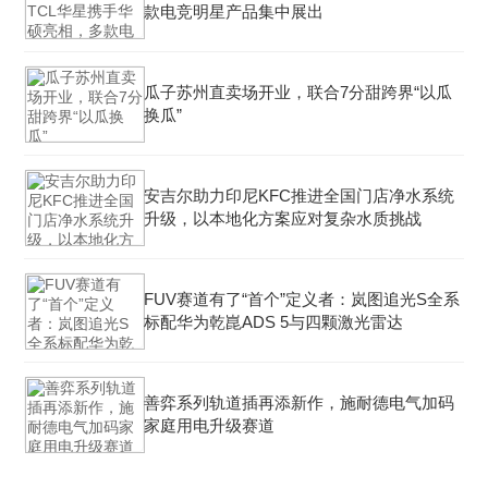
款电竞明星产品集中展出
瓜子苏州直卖场开业，联合7分甜跨界“以瓜
换瓜”
安吉尔助力印尼KFC推进全国门店净水系统
升级，以本地化方案应对复杂水质挑战
FUV赛道有了“首个”定义者：岚图追光S全系
标配华为乾崑ADS 5与四颗激光雷达
善弈系列轨道插再添新作，施耐德电气加码
家庭用电升级赛道