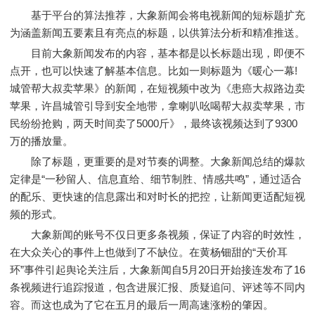
基于平台的算法推荐，大象新闻会将电视新闻的短标题扩充
为涵盖新闻五要素且有亮点的标题，以供算法分析和精准推送。
目前大象新闻发布的内容，基本都是以长标题出现，即便不
点开，也可以快速了解基本信息。比如一则标题为《暖心一幕!
城管帮大叔卖苹果》的新闻，在短视频中改为《患癌大叔路边卖
苹果，许昌城管引导到安全地带，拿喇叭吆喝帮大叔卖苹果，市
民纷纷抢购，两天时间卖了5000斤》，最终该视频达到了9300
万的播放量。
除了标题，更重要的是对节奏的调整。大象新闻总结的爆款
定律是“一秒留人、信息直给、细节制胜、情感共鸣”，通过适合
的配乐、更快速的信息露出和对时长的把控，让新闻更适配短视
频的形式。
大象新闻的账号不仅日更多条视频，保证了内容的时效性，
在大众关心的事件上也做到了不缺位。在黄杨钿甜的“天价耳
环”事件引起舆论关注后，大象新闻自5月20日开始接连发布了16
条视频进行追踪报道，包含进展汇报、质疑追问、评述等不同内
容。而这也成为了它在五月的最后一周高速涨粉的肇因。