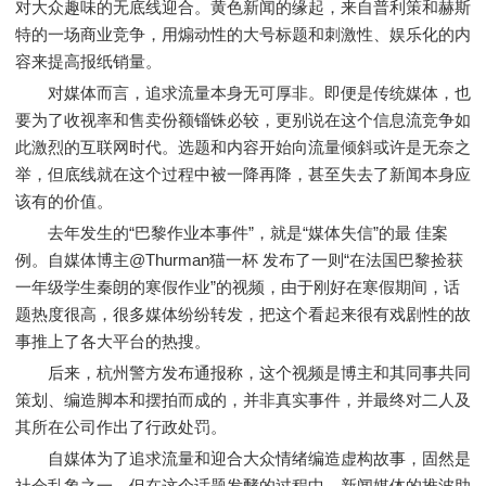
对大众趣味的无底线迎合。黄色新闻的缘起，来自普利策和赫斯
特的一场商业竞争，用煽动性的大号标题和刺激性、娱乐化的内
容来提高报纸销量。
对媒体而言，追求流量本身无可厚非。即便是传统媒体，也
要为了收视率和售卖份额锱铢必较，更别说在这个信息流竞争如
此激烈的互联网时代。选题和内容开始向流量倾斜或许是无奈之
举，但底线就在这个过程中被一降再降，甚至失去了新闻本身应
该有的价值。
去年发生的“巴黎作业本事件”，就是“媒体失信”的最 佳案
例。自媒体博主@Thurman猫一杯 发布了一则“在法国巴黎捡获
一年级学生秦朗的寒假作业”的视频，由于刚好在寒假期间，话
题热度很高，很多媒体纷纷转发，把这个看起来很有戏剧性的故
事推上了各大平台的热搜。
后来，杭州警方发布通报称，这个视频是博主和其同事共同
策划、编造脚本和摆拍而成的，并非真实事件，并最终对二人及
其所在公司作出了行政处罚。
自媒体为了追求流量和迎合大众情绪编造虚构故事，固然是
社会乱象之一，但在这个话题发酵的过程中，新闻媒体的推波助