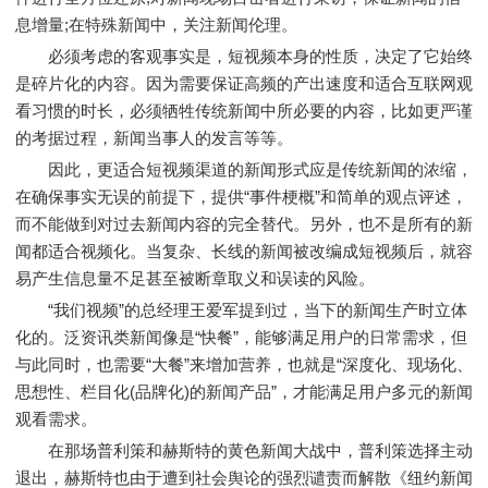
息增量;在特殊新闻中，关注新闻伦理。
必须考虑的客观事实是，短视频本身的性质，决定了它始终
是碎片化的内容。因为需要保证高频的产出速度和适合互联网观
看习惯的时长，必须牺牲传统新闻中所必要的内容，比如更严谨
的考据过程，新闻当事人的发言等等。
因此，更适合短视频渠道的新闻形式应是传统新闻的浓缩，
在确保事实无误的前提下，提供“事件梗概”和简单的观点评述，
而不能做到对过去新闻内容的完全替代。另外，也不是所有的新
闻都适合视频化。当复杂、长线的新闻被改编成短视频后，就容
易产生信息量不足甚至被断章取义和误读的风险。
“我们视频”的总经理王爱军提到过，当下的新闻生产时立体
化的。泛资讯类新闻像是“快餐”，能够满足用户的日常需求，但
与此同时，也需要“大餐”来增加营养，也就是“深度化、现场化、
思想性、栏目化(品牌化)的新闻产品”，才能满足用户多元的新闻
观看需求。
在那场普利策和赫斯特的黄色新闻大战中，普利策选择主动
退出，赫斯特也由于遭到社会舆论的强烈谴责而解散《纽约新闻