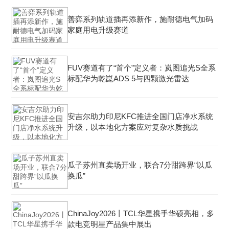
善弈系列轨道插再添新作，施耐德电气加码
家庭用电升级赛道
FUV赛道有了“首个”定义者：岚图追光S全系
标配华为乾崑ADS 5与四颗激光雷达
安吉尔助力印尼KFC推进全国门店净水系统
升级，以本地化方案应对复杂水质挑战
瓜子苏州直卖场开业，联合7分甜跨界“以瓜
换瓜”
ChinaJoy2026丨TCL华星携手华硕亮相，多
款电竞明星产品集中展出