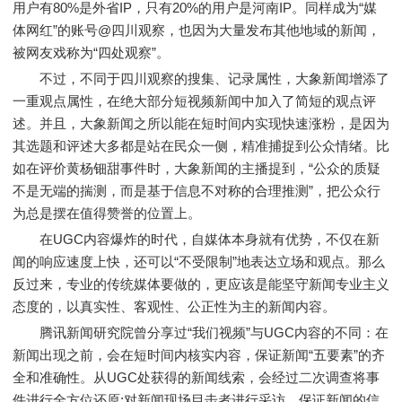
用户有80%是外省IP，只有20%的用户是河南IP。同样成为“媒
体网红”的账号@四川观察，也因为大量发布其他地域的新闻，
被网友戏称为“四处观察”。
不过，不同于四川观察的搜集、记录属性，大象新闻增添了
一重观点属性，在绝大部分短视频新闻中加入了简短的观点评
述。并且，大象新闻之所以能在短时间内实现快速涨粉，是因为
其选题和评述大多都是站在民众一侧，精准捕捉到公众情绪。比
如在评价黄杨钿甜事件时，大象新闻的主播提到，“公众的质疑
不是无端的揣测，而是基于信息不对称的合理推测”，把公众行
为总是摆在值得赞誉的位置上。
在UGC内容爆炸的时代，自媒体本身就有优势，不仅在新
闻的响应速度上快，还可以“不受限制”地表达立场和观点。那么
反过来，专业的传统媒体要做的，更应该是能坚守新闻专业主义
态度的，以真实性、客观性、公正性为主的新闻内容。
腾讯新闻研究院曾分享过“我们视频”与UGC内容的不同：在
新闻出现之前，会在短时间内核实内容，保证新闻“五要素”的齐
全和准确性。从UGC处获得的新闻线索，会经过二次调查将事
件进行全方位还原;对新闻现场目击者进行采访，保证新闻的信