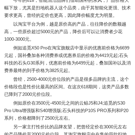
今年的618，智能清洁品牌们借助国补的东风，产品价格大
幅下放，尤其是扫地机器人这个品类，由于其智能化更强、技术
要求更高，曾经的定价也更高，因此降价幅度尤为明显。
以淘宝平台为例，越是原价高的产品，往往降价的数额越
高，一些原价超过5000元的产品，降价后可以让消费者少花
1000-3000元。
例如追觅X50 Pro在淘宝旗舰店中显示的优惠前价格为6699
元起，国补叠加各种消费券或优惠券后的价格为4419元起;石头
科技的石头G30系列，优惠前价格为6499元起，叠加国补以及消
费券最终的到手价格为3825元起。
曾经，2500-4000元价位段的产品是很多品牌的主流，这个
价格段也是性价比最高的区间。在这次618期间，这类产品多数
已降到了2000元价位段。
例如原价在3500元-4500元之间的云鲸J5和J4;追觅的S30
Pro Ultra增强版和S40增强版;石头科技的P10S PRO系列和P20
系列，价格都降到了2500元左右。
另一家主打性价比的品牌友望，把曾经定价在3000元左右
的产品降价至2000元价位段，其淘宝旗舰店中在售的四款扫地