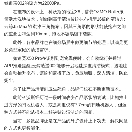
鲸逍遥002的吸力为22000Pa。
在拖布的设计上，科沃斯的地宝X8，搭载OZMO Roller滚
筒活水洗地技术，能做到高于清洁传统抹布机型16倍的清洁力;
云鲸J5 Max的 勒洛三角拖布，因其三角形的形状能使拖布之间
的重叠面积达到10mm，拖地不容易留下缝隙。
此外，各家品牌也在细分场景中做更细节的处理，以满足更
多类型家庭的清洁需求。
如追觅X50 Pro在识别到宠物粪便时，会自动绕行并通过
APP推送提醒;云鲸逍遥002能够开启地毯深度清洁模式，遇地毯
会自动抬升拖布，滚刷和盖板下放，负压增吸，深入清洁，防止
扬尘。
为了让产品清洁到卫生死角，品牌们也在不断更新技术。
此前科沃斯经历过一段时间改变产品形状的尝试，比如推出
过方形的扫地机器人，或是高度仅有7.7cm的扫地机器人，但这
种方式并不能从根本上解决贴边清洁难的问题。
当前，多数品牌还是在产品的外扩设计上下功夫，解决问题
的方式也更智能化。