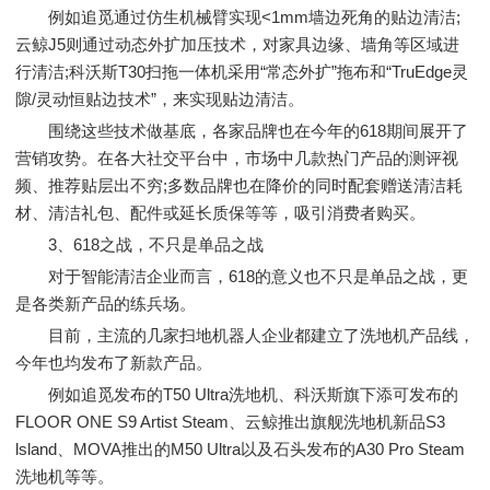
例如追觅通过仿生机械臂实现<1mm墙边死角的贴边清洁;
云鲸J5则通过动态外扩加压技术，对家具边缘、墙角等区域进
行清洁;科沃斯T30扫拖一体机采用“常态外扩”拖布和“TruEdge灵
隙/灵动恒贴边技术”，来实现贴边清洁。
围绕这些技术做基底，各家品牌也在今年的618期间展开了
营销攻势。在各大社交平台中，市场中几款热门产品的测评视
频、推荐贴层出不穷;多数品牌也在降价的同时配套赠送清洁耗
材、清洁礼包、配件或延长质保等等，吸引消费者购买。
3、618之战，不只是单品之战
对于智能清洁企业而言，618的意义也不只是单品之战，更
是各类新产品的练兵场。
目前，主流的几家扫地机器人企业都建立了洗地机产品线，
今年也均发布了新款产品。
例如追觅发布的T50 Ultra洗地机、科沃斯旗下添可发布的
FLOOR ONE S9 Artist Steam、云鲸推出旗舰洗地机新品S3
lsland、MOVA推出的M50 Ultra以及石头发布的A30 Pro Steam
洗地机等等。