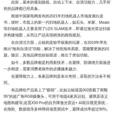
此前，基本的规划路线、自动上下水、自清洁能力，几乎所
有的品牌都已经具备。
根据中国家电网发布的2021年扫地机器人市场发展白皮
书，彼时，市面上的新一代扫地机器人，如石头、米家、Meato
等扫地机器人主要采用了LDS SLAM技术，即通过激光雷达扫描
并构建地图，从而让产品实现精准的路线规划。
在自清洁方面，云鲸则是较早探索的玩家，在2019年率先
推出“拖布自清洁”功能，解决了传统拖布易脏、需频繁更换的问
题。随后，其他品牌也纷纷跟进，推出了类似功能。
如今，多数品牌都是利用新技术，在避障、防缠绕方面做进
一步精进，需要消费者操作的步骤越来越少。
在避障能力上，各家品牌则是各出奇招，采取的方法各不相
同。
有品牌给产品装上了“眼睛”，比如云鲸逍遥002搭载了两颗
95°的超广角RGB摄像头，可用于地毯&家具识别、避障及语义
地图构建等;追觅X50 Pro的自升降激光雷达+ AI双目视觉系统，
在拖鞋、数据线等多种障碍场景测试中，避障成功率超过90%。