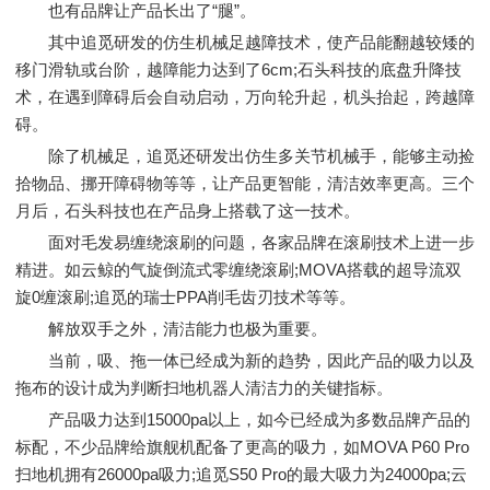
也有品牌让产品长出了“腿”。
其中追觅研发的仿生机械足越障技术，使产品能翻越较矮的
移门滑轨或台阶，越障能力达到了6cm;石头科技的底盘升降技
术，在遇到障碍后会自动启动，万向轮升起，机头抬起，跨越障
碍。
除了机械足，追觅还研发出仿生多关节机械手，能够主动捡
拾物品、挪开障碍物等等，让产品更智能，清洁效率更高。三个
月后，石头科技也在产品身上搭载了这一技术。
面对毛发易缠绕滚刷的问题，各家品牌在滚刷技术上进一步
精进。如云鲸的气旋倒流式零缠绕滚刷;MOVA搭载的超导流双
旋0缠滚刷;追觅的瑞士PPA削毛齿刃技术等等。
解放双手之外，清洁能力也极为重要。
当前，吸、拖一体已经成为新的趋势，因此产品的吸力以及
拖布的设计成为判断扫地机器人清洁力的关键指标。
产品吸力达到15000pa以上，如今已经成为多数品牌产品的
标配，不少品牌给旗舰机配备了更高的吸力，如MOVA P60 Pro
扫地机拥有26000pa吸力;追觅S50 Pro的最大吸力为24000pa;云