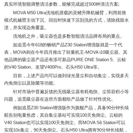
真实环境智能调整清洁参数，能够完成超过500种清洁方案;
MOVA M50 Ultra洗地机搭载的灵鳍升降机械臂，利用前推
模式机械臂主动下沉、回拉时快速下压刮洗的方式，清除残留水
渍，并实现边角覆盖。
洗地机之外，吸尘器也是多数智能清洁品牌布局的重点。
如追觅今年618的畅销产品Z30 Station增强版就是一个代
表，MOVA则在今年四月推出了轻量机王-MOVA i10吸尘器。其
他品牌的吸尘器产品还有添可新品PURE ONE Station 5、云鲸
的V40 Station、友望V400Pro、石头H50 Ultra等。
目前，上述产品均可以做到绿光显尘和自动集尘，实现多天
内免倒尘以及除菌等功能。
针对市场中普遍反馈的无线吸尘器有耗电快、尘筒容积小等
问题，追觅吸尘器在这些方面都给产品做了针对性优化。
例如追觅Z30 Station增强版作为旗舰产品，具备90分钟长续
航告别电量焦虑，其自集尘基站可实现100天免倒尘。云鲸的
V40 Station也可以实现100天免倒尘。而MOVA S6 Station可以
实现10s集尘，90天免倒尘。石头H50 Ultra拥有90分钟长续航，