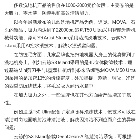
多数洗地机产品的售价在1000-2000元价位段，主要卷的是
大吸力、零水渍、防缠毛和高效清洁能力。
以今年最新发布的几款洗地机产品为例。追觅、MOVA、石
头的新品，吸力均达到了22000pa;追觅T50 Ultra采用智能升降机
械臂功能、添可S9 Artist Steam采用蒸汽洗地技术、云鲸S3
lsland采用AI控水渍技术，解决水渍残留问题。
在防缠毛方面，几家品牌也把扫地机器人身上的优势挪到了
洗地机身上。例如云鲸S3 lsland采用的是4D立体防缠技术，通
过基站Mini剪刀手与L型双排梳齿刮条来防缠毛;MOVA M50 Ultra
则采用的是加密13%的齿梳密度，外加捕捉、割断、强吸、净洗
的四重防缠绕技术，将毛发吸入到污水箱中。
在加大吸力之外，一些品牌也在其他方面给产品增加了属
性。
例如追觅T50 Ultra配备了定点除臭泡沫技术，该技术可以在
清洁时向地面喷射泡沫清洁液，解决因清洁不到位而产生的异味
问题;
云鲸的S3 lsland搭载DeepClean-AI智慧清洁系统，可根据