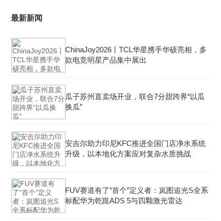
最新新闻
ChinaJoy2026丨TCL华星携手华硕亮相，多
款电竞明星产品集中展出
瓜子苏州直卖场开业，联合7分甜跨界“以瓜
换瓜”
安吉尔助力印尼KFC推进全国门店净水系统
升级，以本地化方案应对复杂水质挑战
FUV赛道有了“首个”定义者：岚图追光S全系
标配华为乾崑ADS 5与四颗激光雷达