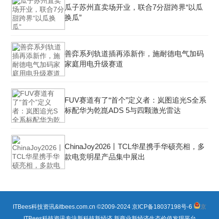
瓜子苏州直卖场开业，联合7分甜跨界“以瓜
换瓜”
善弈系列轨道插再添新作，施耐德电气加码
家庭用电升级赛道
FUV赛道有了“首个”定义者：岚图追光S全系
标配华为乾崑ADS 5与四颗激光雷达
ChinaJoy2026丨TCL华星携手华硕亮相，多
款电竞明星产品集中展出
ITBees科技资讯&itbees.com.cn ©2009-2024
京ICP备18037198号-6
京
ITBees科技资讯专注新科技新经济 新商业新经济生态价值发现平台