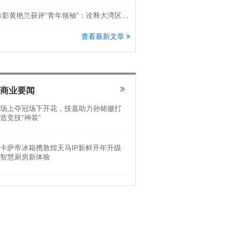
希影黄艳兰获评“青年领袖”：诠释大湾区科创新锐力量
查看最新文章
商业要闻
场上夺冠场下开花，技嘉助力孙铭徽打
造竞技“神装”
卡萨帝冰箱携敦煌天马IP新鲜开年升级
智慧厨房新体验