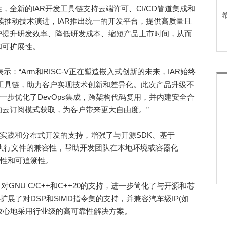
新的IAR开发工具链支持云端许可、CI/CD管道集成和
V持续推动技术演进，IAR推出统一的开发平台，提供高质量且
户提升研发效率、降低研发成本、缩短产品上市时间，从而
和可扩展性。
on表示：“Arm和RISC-V正在塑造嵌入式创新的未来，IAR始终
制的工具链，助力客户实现技术创新和差异化。此次产品升级不
一步优化了DevOps集成，跨架构代码复用，并内建安全合
云订阅模式获取，为客户带来更大自由度。”
实践和分布式开发的支持，增强了与开源SDK、基于
可执行文件的兼容性，帮助开发团队在本地环境或容器化
致性和可追溯性。
NU C/C++和C++20的支持，进一步简化了与开源和芯
则扩展了对DSP和SIMD指令集的支持，并兼容汽车级IP(如
够更加放心地采用行业级的高可靠性解决方案。