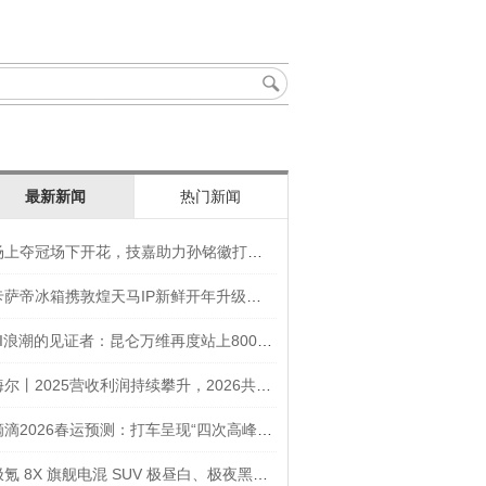
最新新闻
热门新闻
场上夺冠场下开花，技嘉助力孙铭徽打造竞技“神装”
卡萨帝冰箱携敦煌天马IP新鲜开年升级智慧厨房新体验
AI浪潮的见证者：昆仑万维再度站上800亿的3年之路
海尔丨2025营收利润持续攀升，2026共创生态海尔新未来
滴滴2026春运预测：打车呈现“四次高峰” 异地出行上涨45
极氪 8X 旗舰电混 SUV 极昼白、极夜黑官图发布