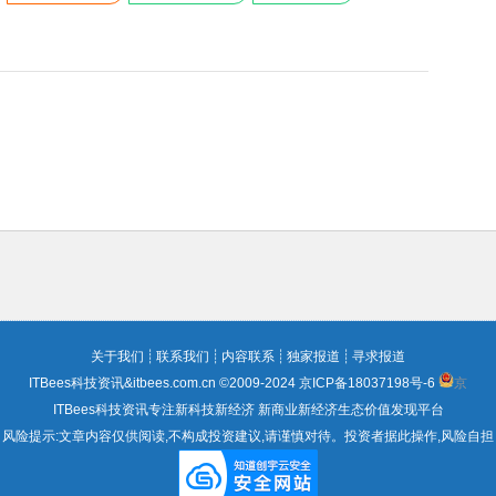
关于我们
┊
联系我们
┊
内容联系
┊
独家报道
┊
寻求报道
ITBees科技资讯&itbees.com.cn ©2009-2024
京ICP备18037198号-6
京
ITBees科技资讯专注新科技新经济 新商业新经济生态价值发现平台
风险提示:文章内容仅供阅读,不构成投资建议,请谨慎对待。投资者据此操作,风险自担