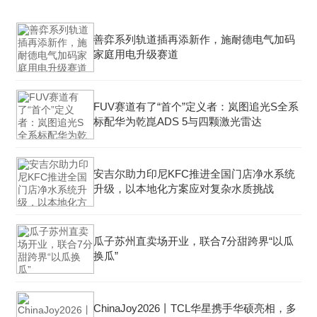
善弈系列轨道插再添新作，施耐德电气加码
家庭用电升级赛道
FUV赛道有了“首个”定义者：岚图追光S全系
标配华为乾崑ADS 5与四颗激光雷达
安吉尔助力印尼KFC推进全国门店净水系统
升级，以本地化方案应对复杂水质挑战
瓜子苏州直卖场开业，联合7分甜跨界“以瓜
换瓜”
ChinaJoy2026丨TCL华星携手华硕亮相，多