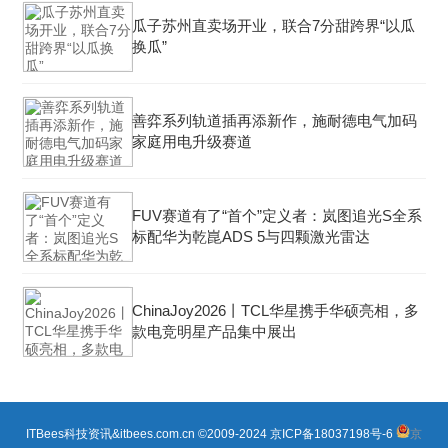
瓜子苏州直卖场开业，联合7分甜跨界“以瓜
换瓜”
善弈系列轨道插再添新作，施耐德电气加码
家庭用电升级赛道
FUV赛道有了“首个”定义者：岚图追光S全系
标配华为乾崑ADS 5与四颗激光雷达
ChinaJoy2026丨TCL华星携手华硕亮相，多
款电竞明星产品集中展出
ITBees科技资讯&itbees.com.cn ©2009-2024
京ICP备18037198号-6
京