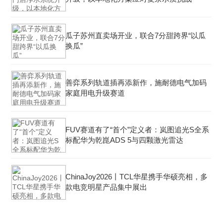
瓜子苏州直卖场开业，联合7分甜跨界“以瓜
换瓜”
善弈系列轨道插再添新作，施耐德电气加码
家庭用电升级赛道
FUV赛道有了“首个”定义者：岚图追光S全系
标配华为乾崑ADS 5与四颗激光雷达
ChinaJoy2026丨TCL华星携手华硕亮相，多
款电竞明星产品集中展出