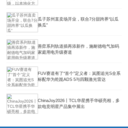
瓜子苏州直卖场开业，联合7分甜跨界“以瓜
换瓜”
善弈系列轨道插再添新作，施耐德电气加码
家庭用电升级赛道
FUV赛道有了“首个”定义者：岚图追光S全系
标配华为乾崑ADS 5与四颗激光雷达
ChinaJoy2026丨TCL华星携手华硕亮相，多
款电竞明星产品集中展出